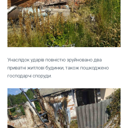
Унаслідок ударів повністю зруйновано два
приватні житлові будинки, також пошкоджено
господарчі споруди.