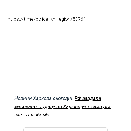
https://t.me/police_kh_region/53761
Новини Харкова сьогодні:
РФ завдала
масованого удару по Харківщині: скинули
шість авіабомб