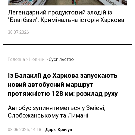
Легендарний продуктовий злодій із
"Благбази". Кримінальна історія Харкова
30.07.2026
Головна
>
Новини
>
Суспільство
Із Балаклії до Харкова запускають
новий автобусний маршрут
протяжністю 128 км: розклад руху
Автобус зупинятиметься у Змієві,
Слобожанському та Лимані
08.06.2026, 14:18
Дар'я Кричун