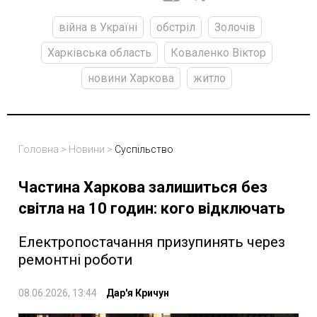
війна в Україні
обстріл
Золочів
Харківська область
Коваленко Віктор
новини Харкова
житло
Головна
>
Новини
>
Суспільство
Частина Харкова залишиться без
світла на 10 годин: кого відключать
Електропостачання призупинять через
ремонтні роботи
08.06.2026, 13:44
Дар'я Кричун