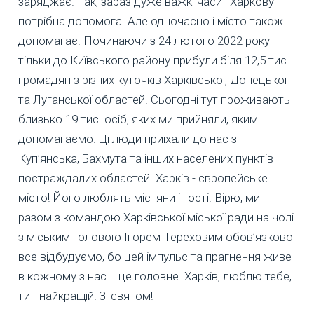
заряджає. Так, зараз дуже важкі часи і Харкову
потрібна допомога. Але одночасно і місто також
допомагає. Починаючи з 24 лютого 2022 року
тільки до Київського району прибули біля 12,5 тис.
громадян з різних куточків Харківської, Донецької
та Луганської областей. Сьогодні тут проживають
близько 19 тис. осіб, яких ми прийняли, яким
допомагаємо. Ці люди приїхали до нас з
Куп’янська, Бахмута та інших населених пунктів
постраждалих областей. Харків - європейське
місто! Його люблять містяни і гості. Вірю, ми
разом з командою Харківської міської ради на чолі
з міським головою Ігорем Тереховим обов’язково
все відбудуємо, бо цей імпульс та прагнення живе
в кожному з нас. І це головне. Харків, люблю тебе,
ти - найкращій! Зі святом!