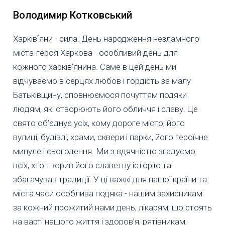
Володимир Котковський
Харків՛яни - сила. День народження незламного
міста-героя Харкова - особливий день для
кожного харків’янина. Саме в цей день ми
відчуваємо в серцях любов і гордість за малу
Батьківщину, сповнюємося почуттям подяки
людям, які створюють його обличчя і славу. Це
свято об’єднує усіх, кому дороге місто, його
вулиці, будівлі, храми, сквери і парки, його героїчне
минуле і сьогодення. Ми з вдячністю згадуємо
всіх, хто творив його славетну історію та
збагачував традиції. У ці важкі для нашої країни та
міста часи особлива подяка - нашим захисникам
за кожний прожитий нами день, лікарям, що стоять
на варті нашого життя і здоров’я, рятівникам,