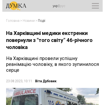
укр
|
рус
Головна
>
Новини
>
Події
На Харківщині медики екстренки
повернули з "того світу” 46-річного
чоловіка
На Харківщині провели успішну
реанімацію чоловіку, в якого зупинилося
серце
23.08.2023, 10:11
Віта Дубовик