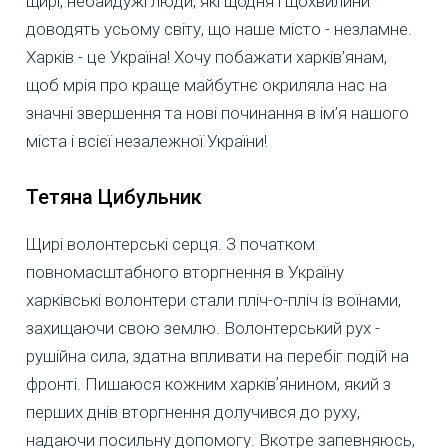
щирі, небайдужі люди, які щодня і щохвилини
доводять усьому світу, що наше місто - незламне.
Харків - це Україна! Хочу побажати харків’янам,
щоб мрія про краще майбутнє окриляла нас на
значні звершення та нові починання в ім’я нашого
міста і всієї незалежної України!
Тетяна Цибульник
Щирі волонтерські серця. З початком
повномасштабного вторгнення в Україну
харківські волонтери стали пліч-о-пліч із воїнами,
захищаючи свою землю. Волонтерський рух -
рушійна сила, здатна впливати на перебіг подій на
фронті. Пишаюся кожним харківʼянином, який з
перших днів вторгнення долучився до руху,
надаючи посильну допомогу. Вкотре запевняюсь,