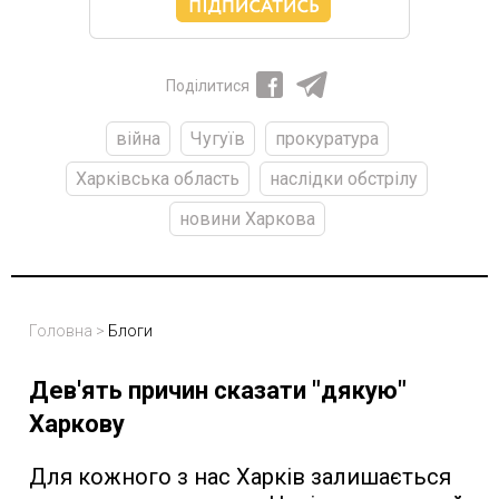
Поділитися
війна
Чугуїв
прокуратура
Харківська область
наслідки обстрілу
новини Харкова
Головна
>
Блоги
Дев'ять причин сказати "дякую"
Харкову
Для кожного з нас Харків залишається