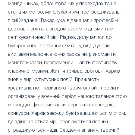
майданчиках, облаштованих у переходах та на
станціях метро, ми слухали життєстверджувальні
пісні Жадана і Вакарчука, відзначали професійні і
державні свята, а згодом разом із дітьми там
святкували новий рік і Різдво, долучалися до
буккросингу і поетичних читань, відвідували
виставки малюнків юних харків'ян, різноманітні
майстер-класи, перфоменси і навіть фестиваль
класичної музики. Життя триває, сьогодні Харків
знов у вирі культурних подій. Вражають
креативністю і новизною творчі онлайн-проєкти,
організовані у воєнний період нашою талановитою
молоддю: фотовиставки, вернісажі, челенджі,
конкурси. Харків завжди був і залишається містом,
де здійснюються мрії, реалізуються плани і
справджуються надії. Сердечні вітання, творчий