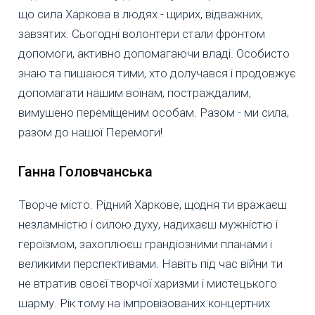
що сила Харкова в людях - щирих, відважних,
завзятих. Сьогодні волонтери стали фронтом
допомоги, активно допомагаючи владі. Особисто
знаю та пишаюся тими, хто долучався і продовжує
допомагати нашим воїнам, постраждалим,
вимушено переміщеним особам. Разом - ми сила,
разом до нашої Перемоги!
Ганна Головчанська
Творче місто. Рідний Харкове, щодня ти вражаєш
незламністю і силою духу, надихаєш мужністю і
героїзмом, захоплюєш грандіозними планами і
великими перспективами. Навіть під час війни ти
не втратив своєї творчої харизми і мистецького
шарму. Рік тому на імпровізованих концертних