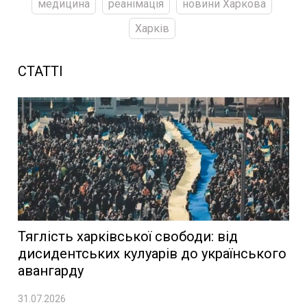
медицина
реанімація
новини Харкова
Харків
СТАТТІ
Тяглість харківської свободи: від
дисидентських кулуарів до українського
авангарду
31.07.2026