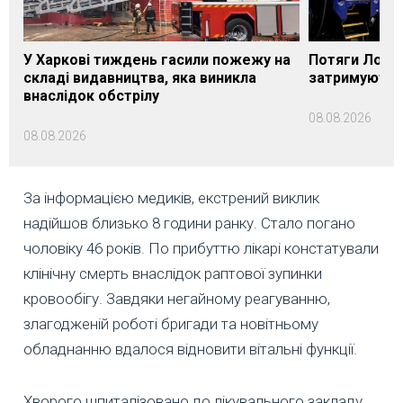
У Харкові тиждень гасили пожежу на
Потяги Лозі
складі видавництва, яка виникла
затримуються
внаслідок обстрілу
08.08.2026
08.08.2026
За інформацією медиків, екстрений виклик
надійшов близько 8 години ранку. Стало погано
чоловіку 46 років. По прибуттю лікарі констатували
клінічну смерть внаслідок раптової зупинки
кровообігу. Завдяки негайному реагуванню,
злагодженій роботі бригади та новітньому
обладнанню вдалося відновити вітальні функції.
Хворого шпиталізовано до лікувального закладу,