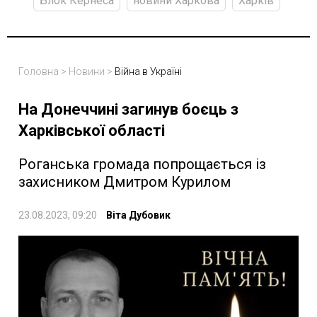
Блок Кернеса
новини Харкова
Харків
Головна
>
Новини
>
Війна в Україні
На Донеччині загинув боєць з
Харківської області
Роганська громада попрощається із
захисником Дмитром Курилом
23.08.2023, 09:20
Віта Дубовик