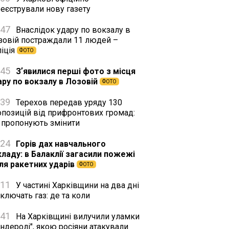
реєстрували нову газету
:47
Внаслідок удару по вокзалу в
зовій постраждали 11 людей –
ліція
ФОТО
:45
Зʼявилися перші фото з місця
ару по вокзалу в Лозовій
ФОТО
:39
Терехов передав уряду 130
опозицій від прифронтових громад:
 пропонують змінити
:24
Горів дах навчального
кладу: в Балаклії загасили пожежі
сля ракетних ударів
ФОТО
:11
У частині Харківщини на два дні
ключать газ: де та коли
:41
На Харківщині вилучили уламки
ндеролі", якою росіяни атакували