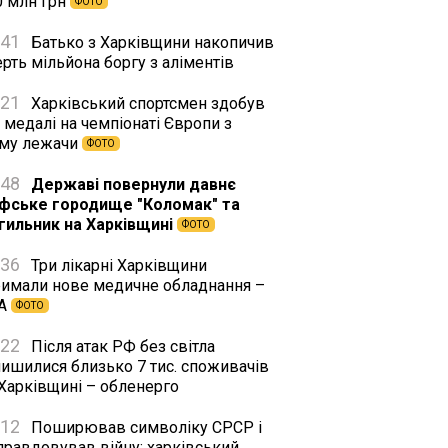
0 млн грн
ФОТО
:41
Батько з Харківщини накопичив
рть мільйона боргу з аліментів
:21
Харківський спортсмен здобув
 медалі на чемпіонаті Європи з
му лежачи
ФОТО
:48
Державі повернули давнє
іфське городище "Коломак" та
гильник на Харківщині
ФОТО
:36
Три лікарні Харківщини
римали нове медичне обладнання –
А
ФОТО
:22
Після атак РФ без світла
лишилися близько 7 тис. споживачів
 Харківщині – обленерго
:12
Поширював символіку СРСР і
правдовував війну: харківський