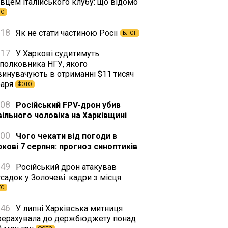
вцем італійського клубу: що відомо
ТО
:18
Як не стати частиною Росії
БЛОГ
:17
У Харкові судитимуть
дполковника НГУ, якого
винувачують в отриманні $11 тисяч
баря
ФОТО
:08
Російський FPV-дрон убив
вільного чоловіка на Харківщині
:00
Чого чекати від погоди в
ркові 7 серпня: прогноз синоптиків
:49
Російський дрон атакував
садок у Золочеві: кадри з місця
ТО
:46
У липні Харківська митниця
рерахувала до держбюджету понад