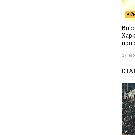
ВІЙ
Воро
Харк
про
07.08.
СТАТ