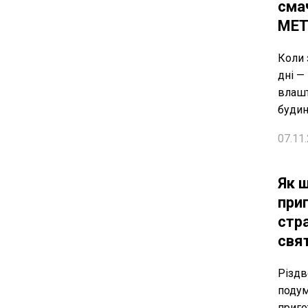
сма
ME
Коли 
дні —
влашт
буди
07.11.
Як 
при
стр
свя
Різдв
подум
приго