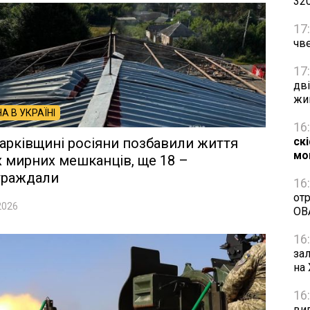
32
17
чве
17
дві
жи
НА В УКРАЇНІ
16
арківщині росіяни позбавили життя
ск
мо
 мирних мешканців, ще 18 –
траждали
16
от
2026
ОВ
16
за
на
16
ви