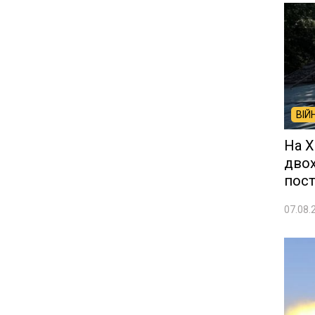
ВІЙ
На Х
двох
пос
07.08.