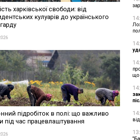
за
ість харківської свободи: від
дентських кулуарів до українського
14
гарду
Ло
по
2026
14
уд
14
пр
що
14
за
пі
нний підробіток в полі: що важливо
14
від
и під час працевлаштування
13
2026
"Ба