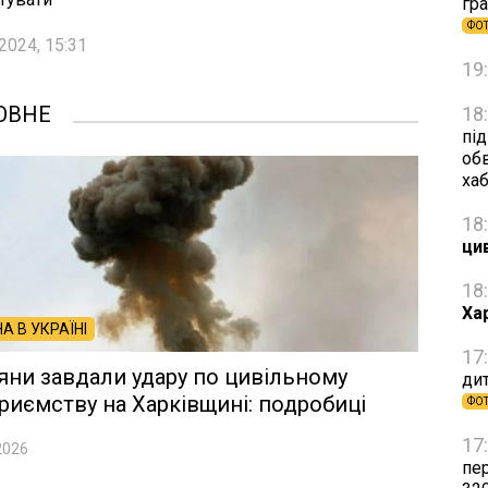
гра
ФО
2024, 15:31
19
ОВНЕ
18
пі
об
ха
18
ци
18
Ха
НА В УКРАЇНІ
17
яни завдали удару по цивільному
дит
риємству на Харківщині: подробиці
ФО
17
2026
пе