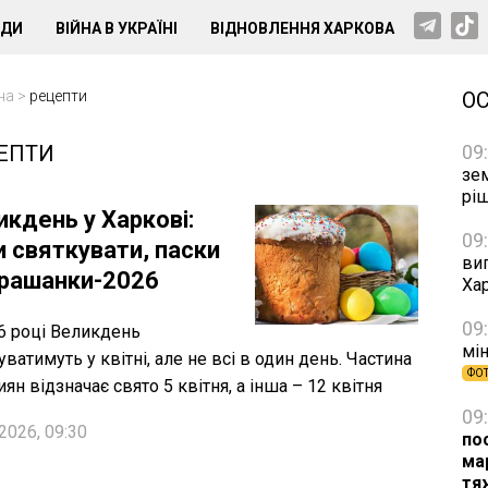
НДИ
ВІЙНА В УКРАЇНІ
ВІДНОВЛЕННЯ ХАРКОВА
на
>
рецепти
О
ЕПТИ
09
зе
рі
икдень у Харкові:
09
и святкувати, паски
виг
крашанки-2026
Хар
09
6 році Великдень
мін
уватимуть у квітні, але не всі в один день. Частина
ФО
иян відзначає свято 5 квітня, а інша – 12 квітня
09
2026, 09:30
по
ма
тя