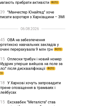
магають прибрати активісти
ФОТО
:39
"Манчестер Юнайтед" хоче
дписати воротаря з Харківщини – ЗМІ
06.08.2026
:45
ОВА на забезпечення
ергетикою навчальних закладів у
сочині перерахувала 9 млн грн
ФОТО
:15
Оплески трибун і новий номер:
 Мудрик уперше вийшов на поле за
лсі" після дискваліфікації
ФОТО
ЕО
:18
У Харкові хочуть запровадити
стрене оповіщення в трамваях і
олейбусах
:15
Ексхавбек "Металіста" став