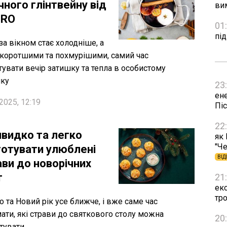
чного глінтвейну від
ви
TRO
01
пі
за вікном стає холодніше, а
 коротшими та похмурішими, самий час
увати вечір затишку та тепла в особистому
нку
23
ен
2025, 12:19
Пі
22
швидко та легко
як
"Че
готувати улюблені
ВІД
ави до новорічних
т
21
ек
тр
о та Новий рік усе ближче, і вже саме час
ати, які страви до святкового столу можна
20
тувати