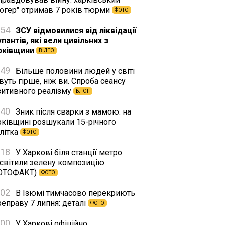
логер" отримав 7 років тюрми
ФОТО
:54
ЗСУ відмовилися від ліквідації
пантів, які вели цивільних з
рківщини
ВІДЕО
:49
Більше половини людей у світі
уть гірше, ніж ви. Спроба сеансу
зитивного реалізму
БЛОГ
:40
Зник після сварки з мамою: на
рківщині розшукали 15-річного
літка
ФОТО
:18
У Харкові біля станції метро
дсвітили зелену композицію
ОТОФАКТ)
ФОТО
:02
В Ізюмі тимчасово перекриють
еправу 7 липня: деталі
ФОТО
:00
У Харкові офіційно