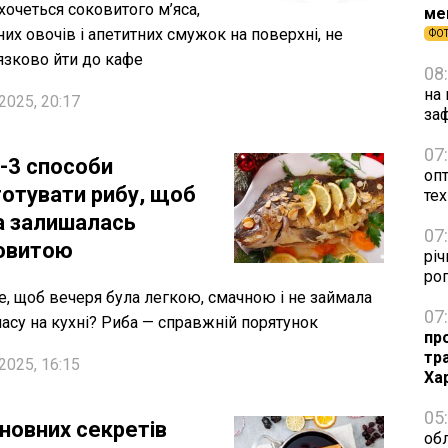
хочеться соковитого м’яса,
ме
них овочів і апетитних смужок на поверхні, не
ФО
язково йти до кафе
08
на 
2025, 20:17
за
07
-3 способи
оп
готувати рибу, щоб
тех
а залишалась
07
овитою
річ
рог
е, щоб вечеря була легкою, смачною і не займала
07
часу на кухні? Риба — справжній порятунок
пр
тр
2025, 16:15
Ха
05
сновних секретів
обл