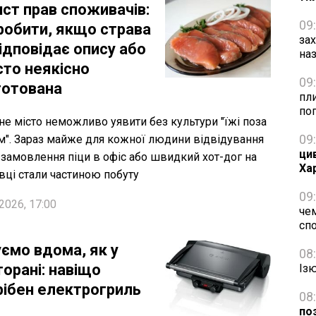
ист прав споживачів:
09
робити, якщо страва
за
ідповідає опису або
на
сто неякісно
09
готована
пли
по
не місто неможливо уявити без культури "їжі поза
09
". Зараз майже для кожної людини відвідування
ци
 замовлення піци в офіс або швидкий хот-дог на
Ха
вці стали частиною побуту
09
2026, 17:00
чем
сп
уємо вдома, як у
08
орані: навіщо
Із
рібен електрогриль
08
по