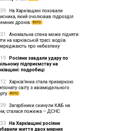
:39
На Харківщині поховали
хисника, який очолював підрозділ
земних дронів
ФОТО
:31
Аномальна спека може підняти
ти на харківській трасі: водіїв
переджають про небезпеку
:19
Росіяни завдали удару по
вільному підприємству на
рківщині: подробиці
:12
Харків'янка стала призеркою
піонату світу з авіамодельного
орту
ФОТО
:39
Загарбники скинули КАБ на
юм, сталася пожежа – ДСНС
:33
На Харківщині росіяни
збавили життя двох мирних