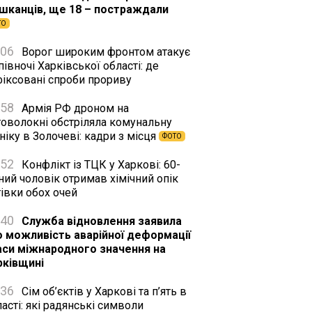
шканців, ще 18 – постраждали
ТО
:06
Ворог широким фронтом атакує
півночі Харківської області: де
фіксовані спроби прориву
:58
Армія РФ дроном на
товолокні обстріляла комунальну
ніку в Золочеві: кадри з місця
ФОТО
:52
Конфлікт із ТЦК у Харкові: 60-
ний чоловік отримав хімічний опік
івки обох очей
:40
Служба відновлення заявила
о можливість аварійної деформації
аси міжнародного значення на
рківщині
:36
Сім об’єктів у Харкові та п’ять в
асті: які радянські символи