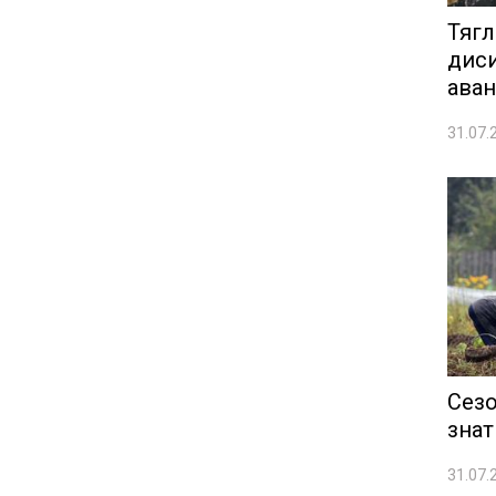
Тягл
диси
аван
31.07.
Сезо
знат
31.07.