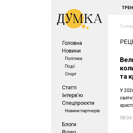
ТРЕ
Голов
РЕЦ
Головна
Новини
Політика
Вел
Події
кол
Спорт
та 
Статті
У 202
Інтерв'ю
святк
Спецпроєкти
христ
Новини партнерів
08.04.
Блоги
Відео