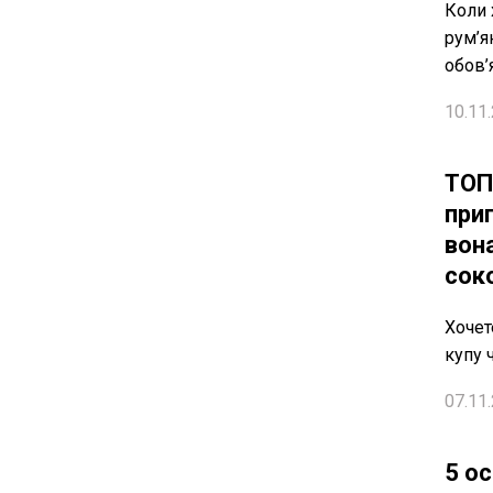
Коли 
рум’я
обов’
10.11.
ТОП
при
вон
сок
Хочет
купу 
07.11.
5 о