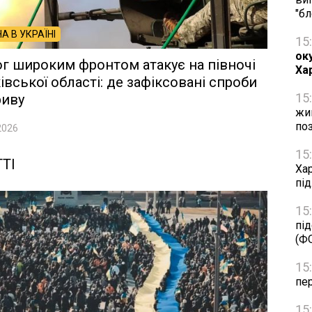
"б
НА В УКРАЇНІ
15
оку
г широким фронтом атакує на півночі
Ха
івської області: де зафіксовані спроби
15
риву
жив
по
2026
15
ТІ
Ха
під
15
пі
(Ф
15
пер
15