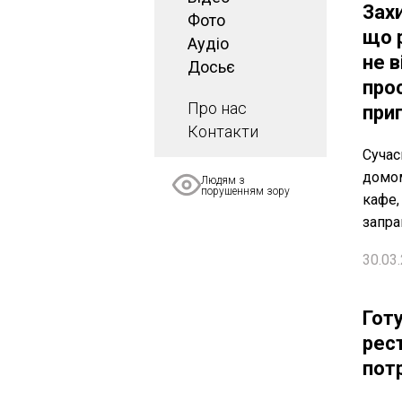
Зах
Фото
що 
Аудіо
не в
Досьє
про
Про нас
при
Контакти
Сучас
домом
Людям з
порушенням зору
кафе,
запра
30.03.
Гот
рест
пот