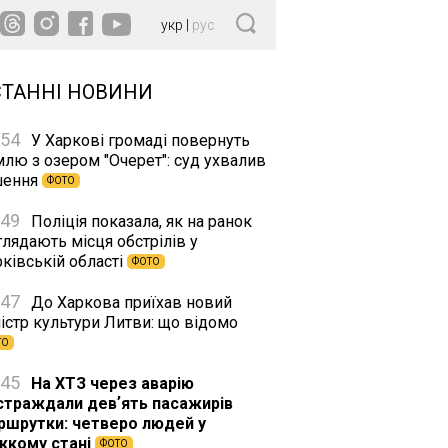
укр
|
рус
СТАННІ НОВИНИ
:54
У Харкові громаді повернуть
млю з озером "Очерет": суд ухвалив
шення
ФОТО
:49
Поліція показала, як на ранок
лядають місця обстрілів у
ківській області
ФОТО
:47
До Харкова приїхав новий
істр культури Литви: що відомо
ТО
:45
На ХТЗ через аварію
страждали девʼять пасажирів
ршрутки: четверо людей у
жкому стані
ФОТО