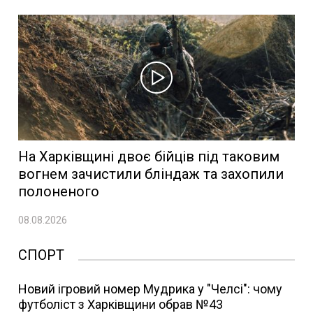
На Харківщині двоє бійців під таковим
вогнем зачистили бліндаж та захопили
полоненого
08.08.2026
СПОРТ
Новий ігровий номер Мудрика у "Челсі": чому
футболіст з Харківщини обрав №43