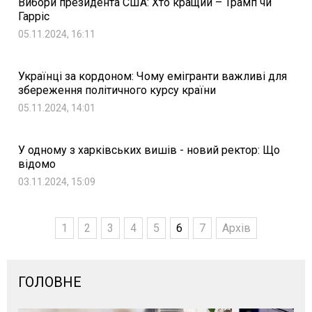
Вибори президента США: Хто кращий – Трамп чи
Гарріс
05.11.2024, 16:11
Українці за кордоном: Чому емігранти важливі для
збереження політичного курсу країни
05.11.2024, 14:01
У одному з харківських вишів - новий ректор: Що
відомо
03.11.2024, 15:09
1
2
3
4
5
6
7
Архів
ГОЛОВНЕ