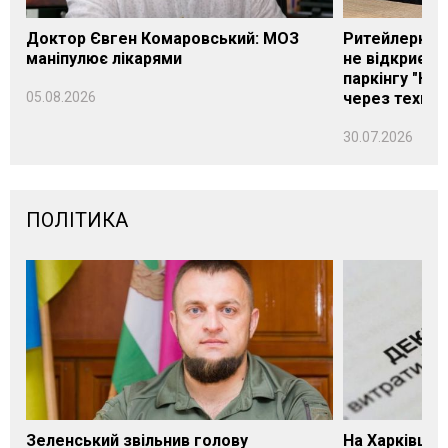
Доктор Євген Комаровський: МОЗ
Ритейлерка А
маніпулює лікарями
не відкриєть
паркінгу "Нік
05.08.2026
через техніч
30.07.2026
ПОЛІТИКА
Зеленський звільнив голову
На Харківщин