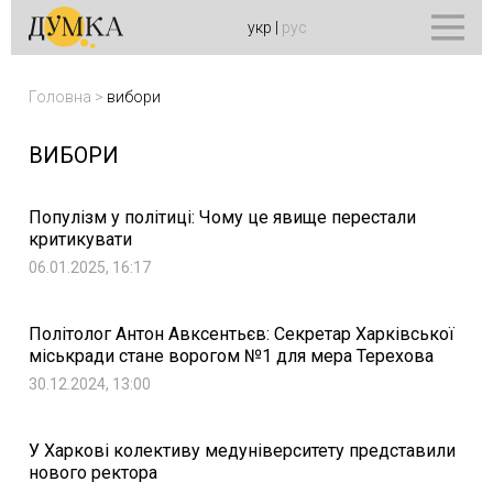
укр
|
рус
Головна
>
вибори
ВИБОРИ
Популізм у політиці: Чому це явище перестали
критикувати
06.01.2025, 16:17
Політолог Антон Авксентьєв: Секретар Харківської
міськради стане ворогом №1 для мера Терехова
30.12.2024, 13:00
У Харкові колективу медуніверситету представили
нового ректора