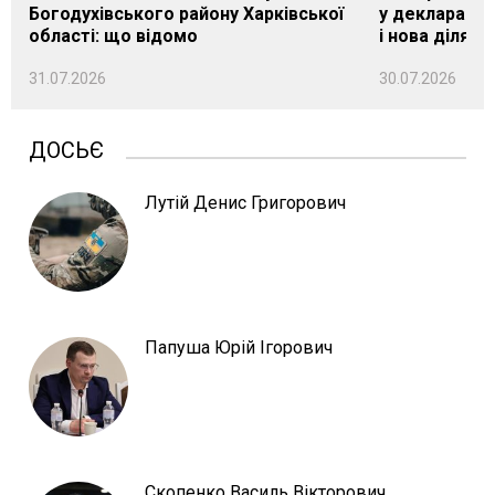
Богодухівського району Харківської
у декларації 
області: що відомо
і нова ділянк
31.07.2026
30.07.2026
ДОСЬЄ
Лутій Денис Григорович
Папуша Юрій Ігорович
Скопенко Василь Вікторович