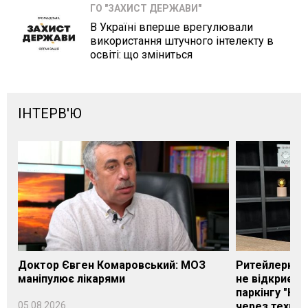
ГО "ЗАХИСТ ДЕРЖАВИ"
В Україні вперше врегулювали
використання штучного інтелекту в
освіті: що зміниться
ІНТЕРВ'Ю
Доктор Євген Комаровський: МОЗ
Ритейлерка А
маніпулює лікарями
не відкриєть
паркінгу "Нік
05.08.2026
через техніч