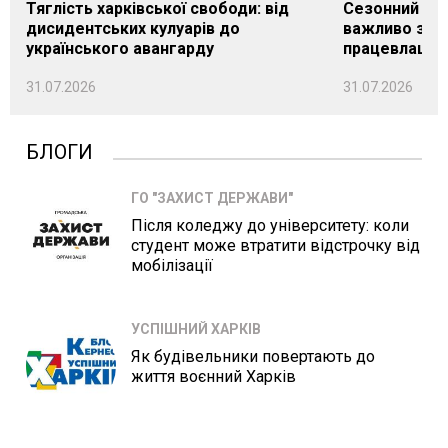
Тяглість харківської свободи: від
Сезонний під
дисидентських кулуарів до
важливо знат
українського авангарду
працевлашту
31.07.2026
31.07.2026
БЛОГИ
ГО "ЗАХИСТ ДЕРЖАВИ"
Після коледжу до університету: коли
студент може втратити відстрочку від
мобілізації
УСПІШНИЙ ХАРКІВ
Як будівельники повертають до
життя воєнний Харків