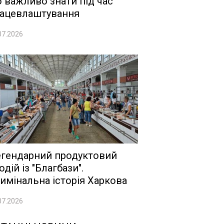
 важливо знати під час
ацевлаштування
07.2026
гендарний продуктовий
одій із "Благбази".
имінальна історія Харкова
07.2026