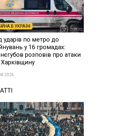
ВІЙНА В УКРАЇНІ
д ударів по метро до
йнувань у 16 громадах:
нєгубов розповів про атаки
 Харківщину
08.2026
АТТІ