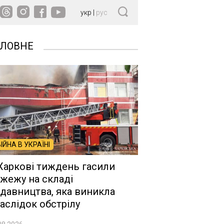
укр
|
рус
ОЛОВНЕ
ВІЙНА В УКРАЇНІ
Харкові тиждень гасили
жежу на складі
давництва, яка виникла
аслідок обстрілу