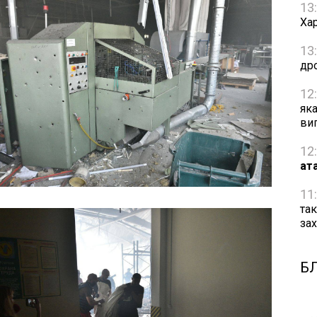
13
Хар
13
др
12
як
ви
12
ат
11
та
за
Б