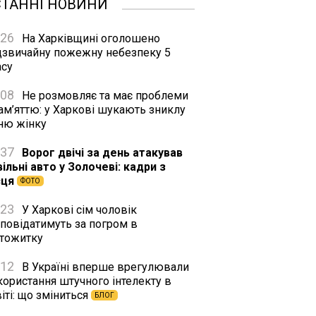
СТАННІ НОВИНИ
:26
На Харківщині оголошено
дзвичайну пожежну небезпеку 5
асу
:08
Не розмовляє та має проблеми
ам’яттю: у Харкові шукають зниклу
тню жінку
:37
Ворог двічі за день атакував
ільні авто у Золочеві: кадри з
сця
ФОТО
:23
У Харкові сім чоловік
дповідатимуть за погром в
ртожитку
:12
В Україні вперше врегулювали
користання штучного інтелекту в
іті: що зміниться
БЛОГ