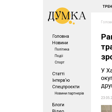
ТРЕ
Голов
Ра
Головна
Новини
тр
Політика
зр
Події
Спорт
У Х
Статті
оку
Інтерв'ю
дру
Спецпроєкти
Новини партнерів
23.05.
Блоги
Відео