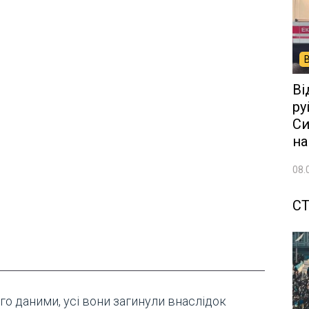
Ві
ру
Си
на
08.
СТ
го даними, усі вони загинули внаслідок