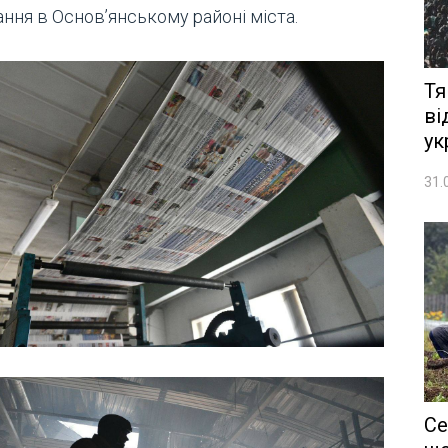
ння в Основ’янському районі міста.
Тя
ві
ук
31.
Се