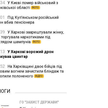
:34
У Києві помер військовий з
ківської області
ФОТО
:01
Під Куп’янськом російський
он вбив пенсіонера
:39
У Харкові заарештували жінку,
а торгувала наркотиками під
глядом шампунів
ФОТО
:13
У Харкові ворожий дрон
акував цвинтар
:52
На Харківщині двоє бійців під
ковим вогнем зачистили бліндаж та
хопили полоненого
ВІДЕО
ЛОГИ
ГО "ЗАХИСТ ДЕРЖАВИ"