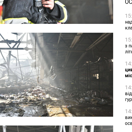
О
15
на
кл
15
з п
лі
14
цив
мі
14
ві
гу
14
ви
осв