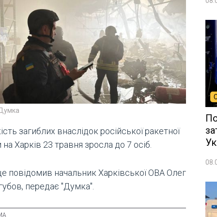
08.
 Думка
По
за
ість загиблих внаслідок російської ракетної
Ук
 на Харків 23 травня зросла до 7 осіб.
08.
це повідомив начальник Харківської ОВА Олег
губов, передає "Думка".