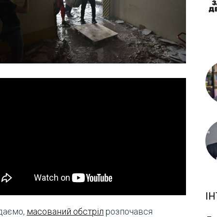
ІН
даємо,
масований обстріл
розпочався