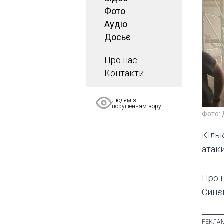
Фото
Аудіо
Досьє
Про нас
Контакти
Людям з
порушенням зору
Фото:
Кільк
атаки
Про 
Синє