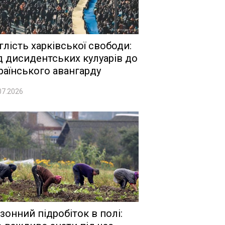
глість харківської свободи:
д дисидентських кулуарів до
раїнського авангарду
07.2026
зонний підробіток в полі: