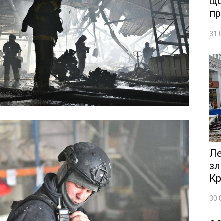
що
пр
31.
Ле
зл
Кр
30.