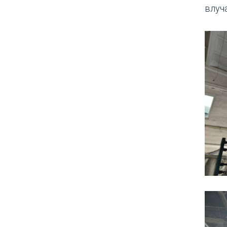
влуча