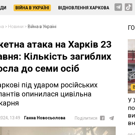
НДИ
ВІЙНА В УКРАЇНІ
ВІДНОВЛЕННЯ ХАРКОВА
на
>
Новини
>
Війна в Україні
Г
кетна атака на Харків 23
авня: Кількість загиблих
осла до семи осіб
аркові під ударом російських
пантів опинилася цивільна
У 
карня
по
ви
2024, 13:49
Ганна Новосьолова
Поділитися
вн