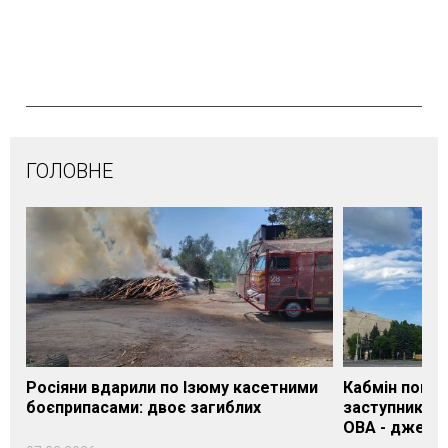
ГОЛОВНЕ
Росіяни вдарили по Ізюму касетними
Кабмін погод
боєприпасами: двоє загиблих
заступника н
ОВА - джере