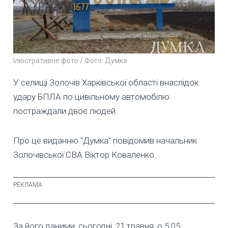
Ілюстративне фото / Фото: Думка
У селищі Золочів Харківської області внаслідок
удару БПЛА по цивільному автомобілю
постраждали двоє людей.
Про це виданню "Думка" повідомив начальник
Золочівської СВА Віктор Коваленко.
За його даними, сьогодні, 21 травня, о 5:05