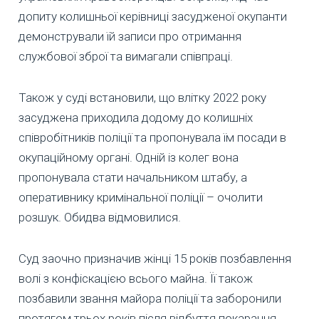
допиту колишньої керівниці засудженої окупанти
демонстрували їй записи про отримання
службової зброї та вимагали співпраці.
Також у суді встановили, що влітку 2022 року
засуджена приходила додому до колишніх
співробітників поліції та пропонувала їм посади в
окупаційному органі. Одній із колег вона
пропонувала стати начальником штабу, а
оперативнику кримінальної поліції – очолити
розшук. Обидва відмовилися.
Суд заочно призначив жінці 15 років позбавлення
волі з конфіскацією всього майна. Її також
позбавили звання майора поліції та заборонили
протягом трьох років після відбуття покарання