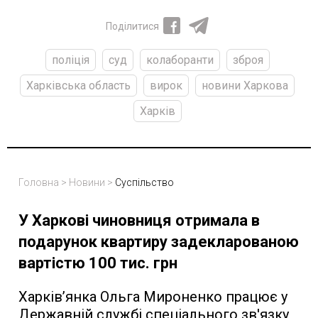
Поділитися
поліція
суд
колаборанти
зброя
Харківська область
вирок
новини Харкова
Харків
Головна
>
Новини
>
Суспільство
У Харкові чиновниця отримала в
подарунок квартиру задекларованою
вартістю 100 тис. грн
Харків’янка Ольга Мироненко працює у
Державній службі спеціального зв'язку