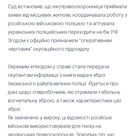
Суд встановив, що експравоохоронниця приймала
заяви від місцевих жителів, координувала роботу з
російською військовою поліцією та агітувала
українських поліцейських переходити на бік РФ.
Згодом її офіційно призначили "оперативним
черговим" окупаційного підрозділу.
Окремим епізодом у справі стала передача
окупантам інформації з книги видачі зброї
Ізюмського райуправління поліції. Йдеться про
дані щодо співробітників, які отримали табельну
вогнепальну зброю, а також характеристики цієї
зброї.
Як зазначено у вироку, ці відомості російські
військові використовували для тиску на
українських правоохоронців. Зокрема, під час