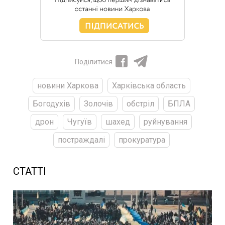
Поділитися
новини Харкова
Харківська область
Богодухів
Золочів
обстріл
БПЛА
дрон
Чугуїв
шахед
руйнування
постраждалі
прокуратура
СТАТТІ