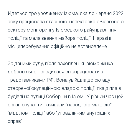
Йдеться про уродженку Ізюма, яка до червня 2022
року працювала старшою інспекторкою-черговою
сектору моніторингу Ізюмського райуправління
поліції та мала звання майора поліції. Наразі її
місцеперебування офіційно не встановлене.
За даними суду, після захоплення Ізюма жінка
добровільно погодилася співпрацювати з
представниками РФ. Вона увійшла до складу
створеної окупаційною владою поліції, яка діяла в
будівлі на вулиці Соборній в Ізюмі. У різний час цей
орган окупанти називали "народною міліцією",
"відділом поліції" або "управлінням внутрішніх
справ".