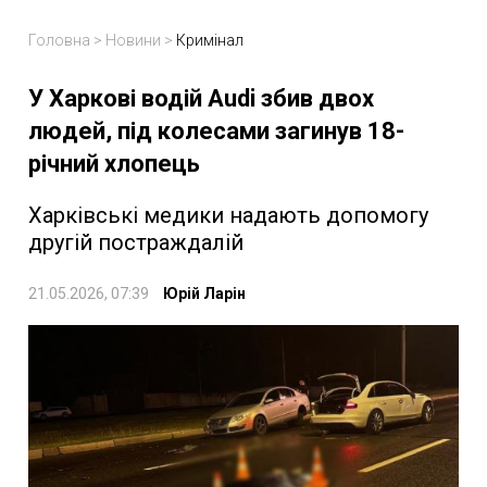
Головна
>
Новини
>
Кримінал
У Харкові водій Audi збив двох
людей, під колесами загинув 18-
річний хлопець
Харківські медики надають допомогу
другій постраждалій
21.05.2026, 07:39
Юрій Ларін