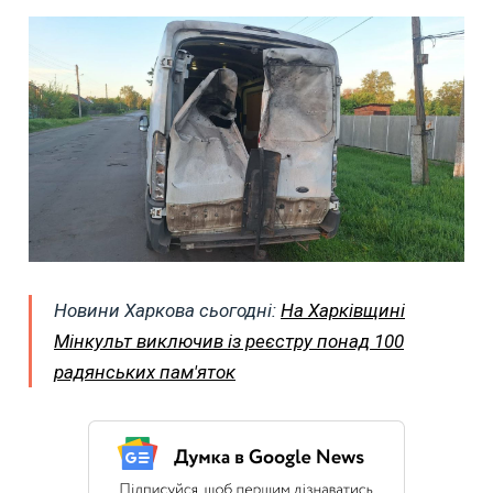
Новини Харкова сьогодні:
На Харківщині
Мінкульт виключив із реєстру понад 100
радянських пам'яток