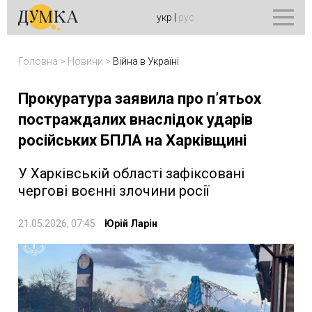
укр
|
рус
Головна
>
Новини
>
Війна в Україні
Прокуратура заявила про п’ятьох
постраждалих внаслідок ударів
російських БПЛА на Харківщині
У Харківській області зафіксовані
чергові воєнні злочини росії
21.05.2026, 07:45
Юрій Ларін