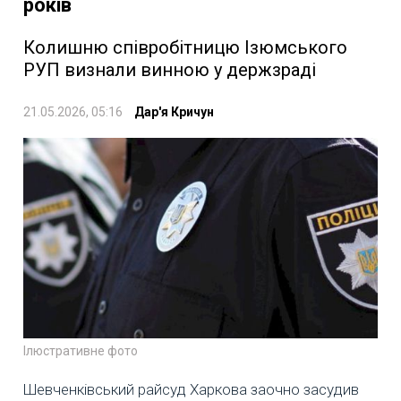
років
Колишню співробітницю Ізюмського
РУП визнали винною у держзраді
21.05.2026, 05:16
Дар'я Кричун
Ілюстративне фото
Шевченківський райсуд Харкова заочно засудив