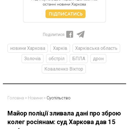
Поділитися
новини Харкова
Харків
Харківська область
Золочів
обстріл
БПЛА
дрон
Коваленко Віктор
Головна
>
Новини
>
Суспільство
Майор поліції зливала дані про зброю
колег росіянам: суд Харкова дав 15