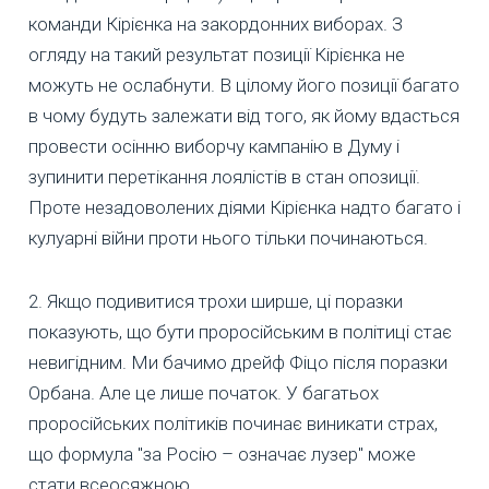
команди Кірієнка на закордонних виборах. З
огляду на такий результат позиції Кірієнка не
можуть не ослабнути. В цілому його позиції багато
в чому будуть залежати від того, як йому вдасться
провести осінню виборчу кампанію в Думу і
зупинити перетікання лоялістів в стан опозиції.
Проте незадоволених діями Кірієнка надто багато і
кулуарні війни проти нього тільки починаються.
2. Якщо подивитися трохи ширше, ці поразки
показують, що бути проросійським в політиці стає
невигідним. Ми бачимо дрейф Фіцо після поразки
Орбана. Але це лише початок. У багатьох
проросійських політиків починає виникати страх,
що формула "за Росію – означає лузер" може
стати всеосяжною.