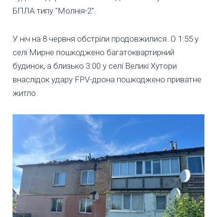
БПЛА типу "Молнія-2".
У ніч на 8 червня обстріли продовжилися. О 1:55 у
селі Мирне пошкоджено багатоквартирний
будинок, а близько 3:00 у селі Великі Хутори
внаслідок удару FPV-дрона пошкоджено приватне
житло.