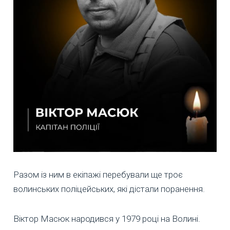
Разом із ним в екіпажі перебували ще троє
волинських поліцейських, які дістали поранення.
Віктор Масюк народився у 1979 році на Волині.