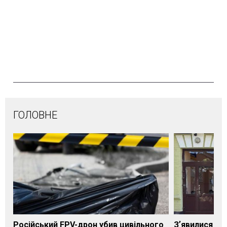
ГОЛОВНЕ
Російський FPV-дрон убив цивільного
Зʼявилися пе