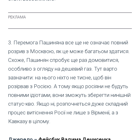
3. Перемога Пашиняна все ще не означає повний
розрив з Москвою, як це може багатьом здатися.
Схоже, Пашинян спробує ще раз домовитися,
особливо з огляду на дешевий газ. Тут варто
зазначити: на нього ніхто не тисне, щоб він
розірвав з Росією. А тому якщо росіяни не будуть
повними ідіотами, вони зможуть зберегти нинішній
статус-кво. Якщо ні, розпочнеться дуже складний
процес витіснення Росії не лише з Вірменії, а з
Кавказу в цілому.
Джерело –
фейсбук Вадима Денисенка