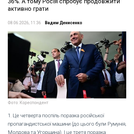
36%. А тому Росія спробує продовжити
активно грати
08.06.2026, 11:36
Вадим Денисенко
Фото: Кореспондент
1. Це четверта поспіль поразка російської
пропагандистської машини (до цього були Румунія,
Молдова та Угорщина). І це третя поразка