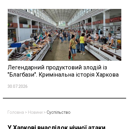
Легендарний продуктовий злодій із
"Благбази". Кримінальна історія Харкова
30.07.2026
Головна
>
Новини
>
Суспільство
У Харкові внаслідок нічної атаки