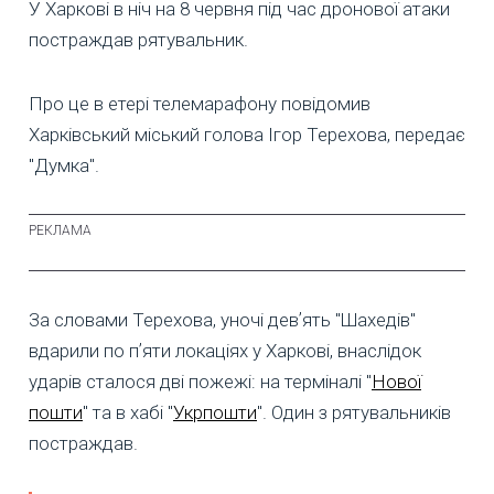
У Харкові в ніч на 8 червня під час дронової атаки
постраждав рятувальник.
Про це в етері телемарафону повідомив
Харківський міський голова Ігор Терехова, передає
"Думка".
За словами Терехова, уночі девʼять "Шахедів"
вдарили по пʼяти локаціях у Харкові, внаслідок
ударів сталося дві пожежі: на терміналі "
Нової
пошти
" та в хабі "
Укрпошти
". Один з рятувальників
постраждав.