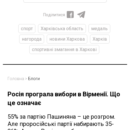
Поділитися
спорт
Харківська область
медаль
нагорода
новини Харкова
Харків
спортивні змагання в Харкові
Головна
>
Блоги
Росія програла вибори в Вірменії. Що
це означає
55% за партію Пашиняна – це розгром.
Але проросійські партії набирають 35-