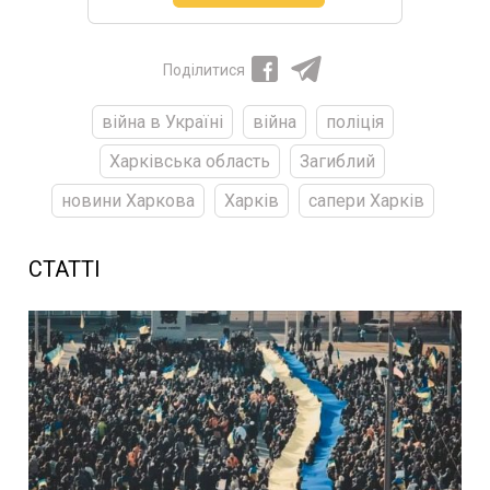
Поділитися
війна в Україні
війна
поліція
Харківська область
Загиблий
новини Харкова
Харків
сапери Харків
СТАТТІ