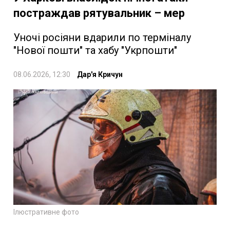
постраждав рятувальник – мер
Уночі росіяни вдарили по терміналу
"Нової пошти" та хабу "Укрпошти"
08.06.2026, 12:30
Дар'я Кричун
Ілюстративне фото