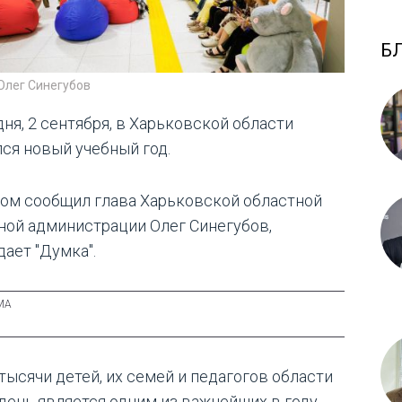
Б
Олег Синегубов
дня, 2 сентября, в Харьковской области
лся новый учебный год.
том сообщил глава Харьковской областной
ной администрации Олег Синегубов,
дает "Думка".
 тысячи детей, их семей и педагогов области
 день является одним из важнейших в году.