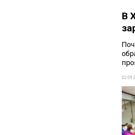
В 
за
Поч
обр
про
02.09.