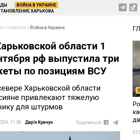
НДЫ
ВОЙНА В УКРАИНЕ
ТАНОВЛЕНИЕ ХАРЬКОВА
ая
>
Новости
>
Война в Украине
Г
Харьковской области 1
нтября рф выпустила три
кеты по позициям ВСУ
севере Харьковской области
сияне привлекают тяжелую
Ро
нику для штурмов
ка
дв
2024, 11:38
Дар'я Кричун
Поделиться
07.