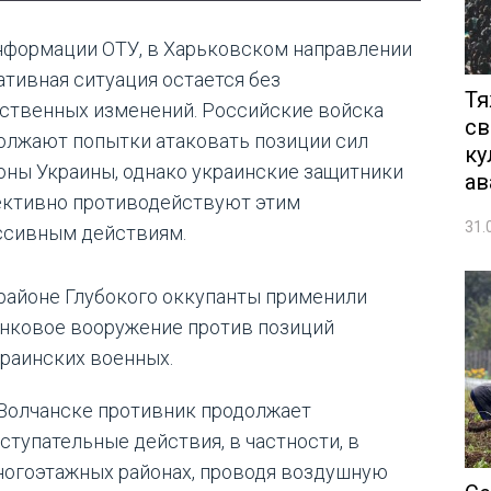
нформации ОТУ, в Харьковском направлении
ативная ситуация остается без
Тя
ственных изменений. Российские войска
св
олжают попытки атаковать позиции сил
ку
оны Украины, однако украинские защитники
ав
ктивно противодействуют этим
31.
ссивным действиям.
районе Глубокого оккупанты применили
анковое вооружение против позиций
раинских военных.
Волчанске противник продолжает
ступательные действия, в частности, в
ногоэтажных районах, проводя воздушную