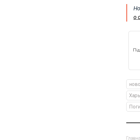
Но
о 
ново
Харь
Пог
Главн