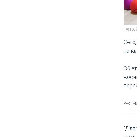
Фото: 
Сего
нача
Об э
воен
пере
"Для
этот