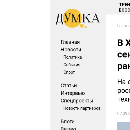
ТРЕ
ВОСС
Главн
В 
Главная
Новости
се
Политика
ра
События
Спорт
На 
Статьи
рос
Интервью
тех
Спецпроекты
Новости партнеров
02.09.
Блоги
Видео