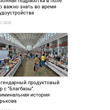
зонная подработка в поле:
о важно знать во время
удоустройства
07.2026
гендарный продуктовый
р с "Благбазы".
иминальная история
рькова