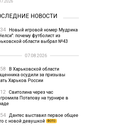
07.2026
ОСЛЕДНИЕ НОВОСТИ
:34
Новый игровой номер Мудрика
Челси": почему футболист из
рьковской области выбрал №43
07.08.2026
:58
В Харьковской области
ященника осудили за призывы
дать Харьков России
:12
Свитолина через час
згромила Потапову на турнире в
наде
:54
Дантес выставил первое общее
то с новой девушкой
ФОТО