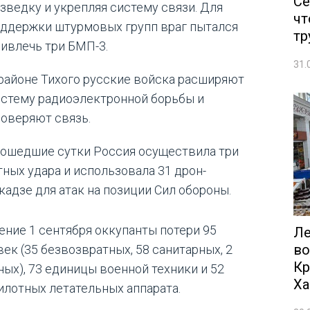
Се
зведку и укрепляя систему связи. Для
чт
оддержки штурмовых групп враг пытался
тр
ивлечь три БМП-3.
31.
районе Тихого русские войска расширяют
истему радиоэлектронной борьбы и
оверяют связь.
рошедшие сутки Россия осуществила три
тных удара и использовала 31 дрон-
кадзе для атак на позиции Сил обороны.
чение 1 сентября оккупанты потери 95
Ле
во
век (35 безвозвратных, 58 санитарных, 2
Кр
ных), 73 единицы военной техники и 52
Ха
илотных летательных аппарата.