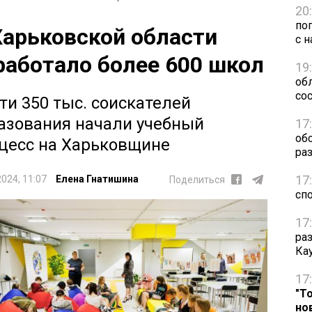
20
по
Харьковской области
с н
работало более 600 школ
19
обл
сос
ти 350 тыс. соискателей
азования начали учебный
17
об
цесс на Харьковщине
ра
17
2024, 11:07
Елена Гнатишина
Поделиться
сп
17
ра
Ка
17
"Т
но