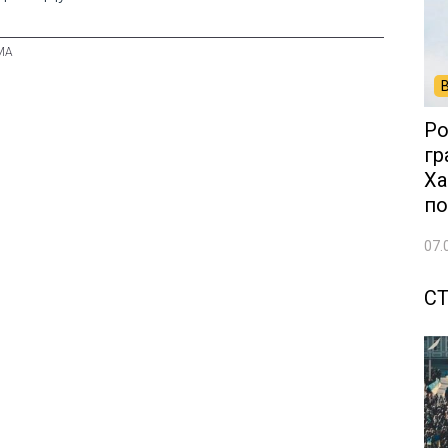
Ро
гр
Ха
по
07.
С