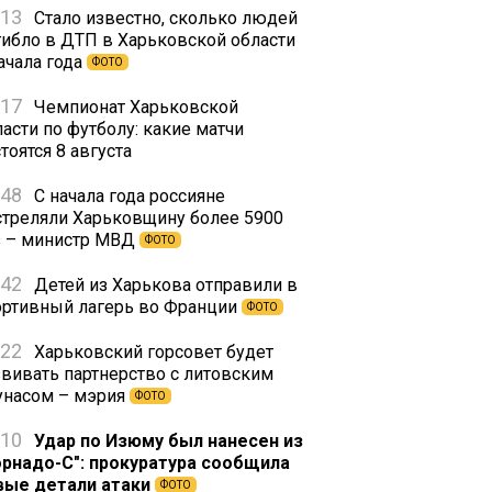
:13
Стало известно, сколько людей
гибло в ДТП в Харьковской области
ачала года
ФОТО
:17
Чемпионат Харьковской
асти по футболу: какие матчи
тоятся 8 августа
:48
С начала года россияне
стреляли Харьковщину более 5900
з – министр МВД
ФОТО
:42
Детей из Харькова отправили в
ортивный лагерь во Франции
ФОТО
:22
Харьковский горсовет будет
звивать партнерство с литовским
унасом – мэрия
ФОТО
:10
Удар по Изюму был нанесен из
орнадо-С": прокуратура сообщила
вые детали атаки
ФОТО