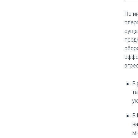
По и
опер
суще
прод
обор
эффе
агре
В 
т
ук
В 
на
м