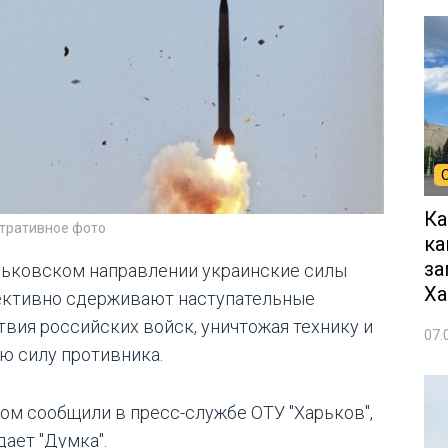
Ка
тративное фото
ка
за
рьковском направлении украинские силы
Ха
ктивно сдерживают наступательные
твия российских войск, уничтожая технику и
07.
ю силу противника.
том сообщили в пресс-службе ОТУ "Харьков",
дает "Думка".