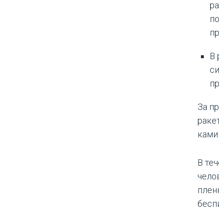
ра
п
пр
В 
с
пр
За п
раке
ками
В те
чело
плен
бесп