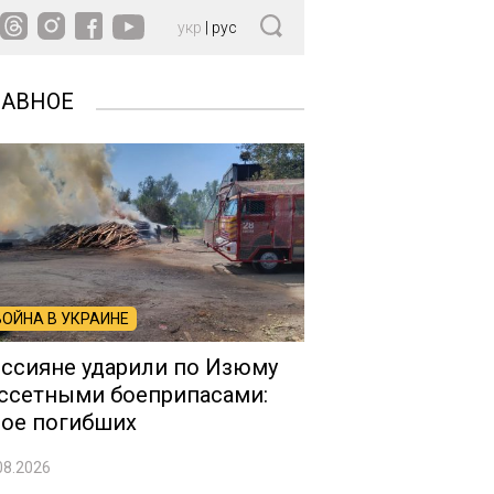
укр
|
рус
ЛАВНОЕ
ВОЙНА В УКРАИНЕ
ссияне ударили по Изюму
ссетными боеприпасами:
ое погибших
08.2026