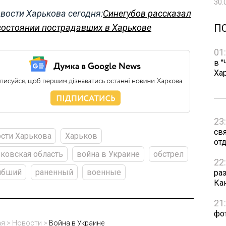
30.
вости Харькова сегодня:
Синегубов рассказал
П
состоянии пострадавших в Харькове
01
в "
Ха
23
св
сти Харькова
Харьков
от
ковская область
война в Украине
обстрел
22
ибший
раненный
военные
ра
Ка
21
фо
ая
>
Новости
>
Война в Украине