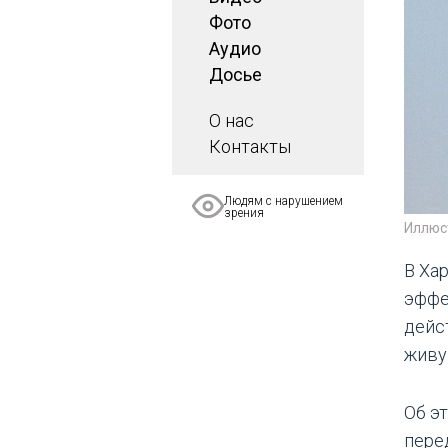
Фото
Аудио
Досье
О нас
Контакты
Людям с нарушением
зрения
Иллюс
В Ха
эффе
дейс
живу
Об э
пере