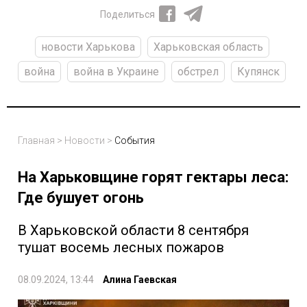
Поделиться
новости Харькова
Харьковская область
война
война в Украине
обстрел
Купянск
Главная
>
Новости
>
События
На Харьковщине горят гектары леса:
Где бушует огонь
В Харьковской области 8 сентября
тушат восемь лесных пожаров
08.09.2024, 13:44
Алина Гаевская