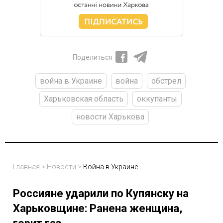
Поделиться
война в Украине
война
обстрел
Харьковская область
оккупанты
новости Харькова
Главная
>
Новости
>
Война в Украине
Россияне ударили по Купянску на
Харьковщине: Ранена женщина,