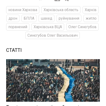
новини Харкова
Харківська область
Харків
дрон
БПЛА
шахед
руйнування
житло
поранений
Харківська ВЦА
Олег Синєгубов
Синєгубов Олег Васильович
СТАТТІ