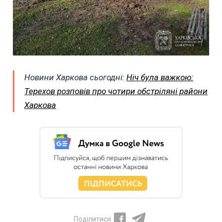
Новини Харкова сьогодні:
Ніч була важкою:
Терехов розповів про чотири обстріляні райони
Харкова
Поділитися