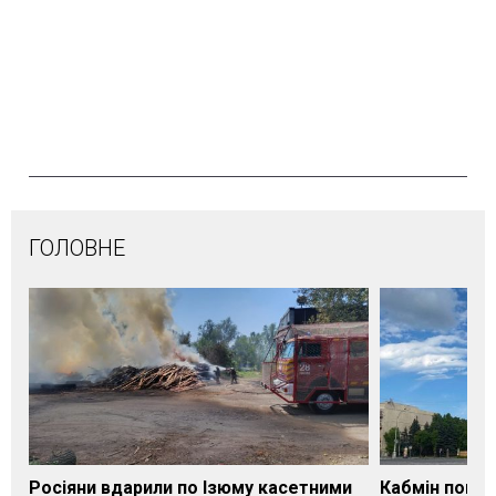
ГОЛОВНЕ
Росіяни вдарили по Ізюму касетними
Кабмін погод