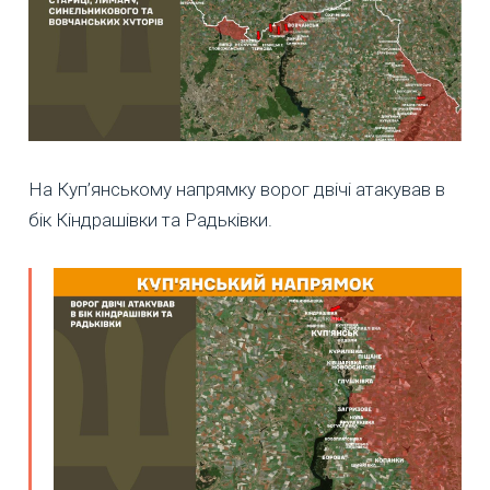
На Куп’янському напрямку ворог двічі атакував в
бік Кіндрашівки та Радьківки.