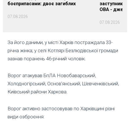
боєприпасами: двоє загиблих
заступника н
ОВА - джере
07.08.2026
07.08.2026
За його даними, у місті Харків постраждала 33-
річна жінка; у селі Котлярі Безлюдівської громади
зазнав поранень 46-річний чоловік.
Ворог атакував БпЛА Новобаварський,
Холодногірський, Основ’янський, Шевченківський,
Київський райони Харкова.
Ворог активно застосовував по Харківщині різні
види озброєння: