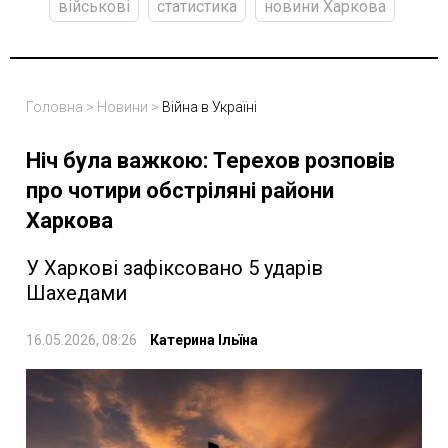
військові
статистика
новини Харкова
Головна
>
Новини
>
Війна в Україні
Ніч була важкою: Терехов розповів
про чотири обстріляні райони
Харкова
У Харкові зафіксовано 5 ударів
Шахедами
16.05.2026, 08:26
Катерина Ільїна