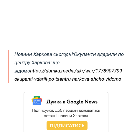
Новини Харкова сьогодні:Окупанти вдарили по
центру Харкова: що
відомо
https://dumka.media/ukr/war/1778907799-
okupanti-vdarili-po-tsentru-harkova-shcho-vidomo