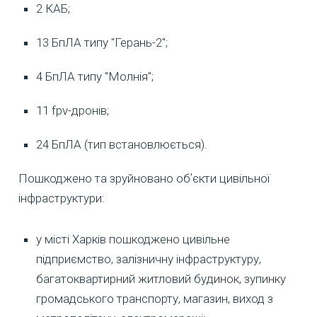
2 КАБ;
13 БпЛА типу "Герань-2";
4 БпЛА типу "Молнія";
11 fpv-дронів;
24 БпЛА (тип встановлюється).
Пошкоджено та зруйновано обʼєкти цивільної
інфраструктури:
у місті Харків пошкоджено цивільне
підприємство, залізничну інфраструктуру,
багатоквартирний житловий будинок, зупинку
громадського транспорту, магазин, виход з