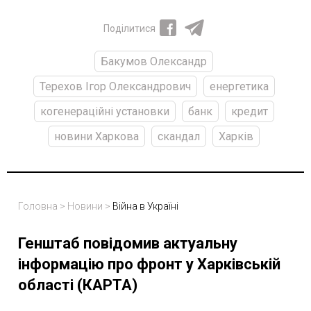
Поділитися
Бакумов Олександр
Терехов Ігор Олександрович
енергетика
когенераційні установки
банк
кредит
новини Харкова
скандал
Харків
Головна
>
Новини
>
Війна в Україні
Генштаб повідомив актуальну
інформацію про фронт у Харківській
області (КАРТА)