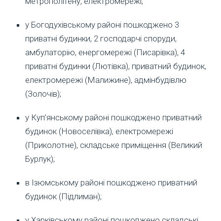
метрополітену, електромережі;
у Богодухівському районі пошкоджено 3
приватні будинки, 2 господарчі споруди,
амбулаторію, енергомережі (Писарівка), 4
приватні будинки (Лютівка), приватний будинок,
електромережі (Малижине), адмінбудівлю
(Золочів);
у Куп’янському районі пошкоджено приватний
будинок (Новоселівка), електромережі
(Приколотне), складське приміщення (Великий
Бурлук);
в Ізюмському районі пошкоджено приватний
будинок (Підлиман);
у Харківському районі пошкоджено складські