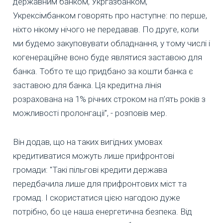
державним банком, Укргазбанком,
Укрексімбанком говорять про наступне: по перше,
ніхто нікому нічого не передавав. По друге, коли
ми будемо закуповувати обладнання, у тому числі і
когенераційне воно буде являтися заставою для
банка. Тобто те що придбано за кошти банка є
заставою для банка. Ця кредитна лінія
розрахована на 1% річних строком на п’ять років з
можливості пролонгації”, - розповів мер.
Він додав, що на таких вигідних умовах
кредитиватися можуть лише прифронтові
громади: "Такі пільгові кредити держава
передбачила лише для прифронтових міст та
громад. І скористатися цією нагодою дуже
потрібно, бо це наша енергетична безпека. Від