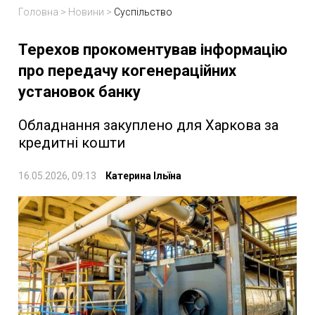
Головна
>
Новини
>
Суспільство
Терехов прокоментував інформацію
про передачу когенераційних
установок банку
Обладнання закуплено для Харкова за
кредитні кошти
16.05.2026, 09:13
Катерина Ільїна