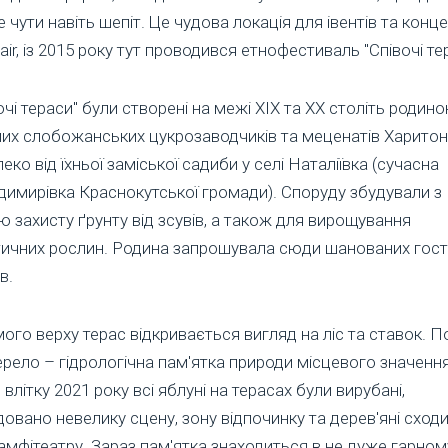
 чути навіть шепіт. Це чудова локація для івентів та конце
air, із 2015 року тут проводився етнофестиваль "Співочі те
очі тераси" були створені на межі XIX та XX століть родин
их слобожанських цукрозаводчиків та меценатів Харитон
еко від їхньої заміської садиби у селі Наталіївка (сучасна
имирівка Краснокутської громади). Споруду збудували з
 захисту ґрунту від зсувів, а також для вирощування
тичних рослин. Родина запрошувала сюди шанованих гост
в.
мого верху терас відкривається вигляд на ліс та ставок. П
рело – гідрологічна пам'ятка природи місцевого значенн
 влітку 2021 року всі яблуні на терасах були вирубані,
овано невелику сцену, зону відпочинку та дерев'яні сходи
амфітеатру. Зараз пам'ятка знаходиться в не дуже гарном