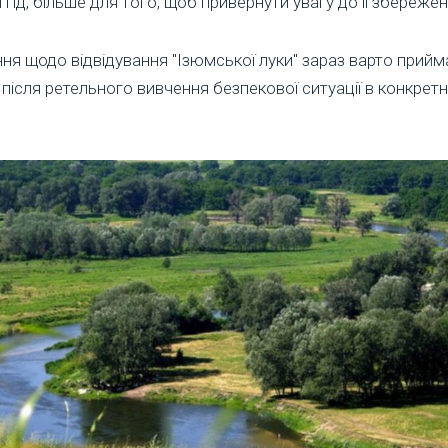
 гід, більше для того, щоб привернути увагу до її збережен
ня щодо відвідування "Ізюмської луки" зараз варто прийм
після ретельного вивчення безпекової ситуації в конкретн