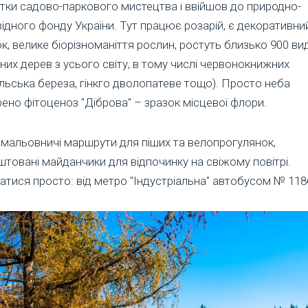
тки садово-паркового мистецтва і ввійшов до природно-
ідного фонду України. Тут працює розарій, є декоративни
к, велике біорізноманіття рослин, ростуть близько 900 ви
сних дерев з усього світу, в тому числі червонокнижних
льська береза, гінкго дволопатеве тощо). Просто неба
ено фітоценоз "Діброва" – зразок місцевої флори.
 мальовничі маршрути для піших та велопрогулянок,
товані майданчики для відпочинку на свіжому повітрі.
тися просто: від метро "Індустріальна" автобусом № 118