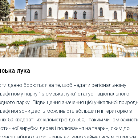
мська лука
ги давно борються за те, щоб надати регіональному
афтному парку "Ізюмська лука" статус національного
дного парку. Підвищення значення цієї унікальної природн
афтної зони дасть можливість збільшити її територію з
ніх 50 квадратних кілометрів до 500, і таким чином захистит
аотичної вирубки дерев і полювання на тварин, яким до
омасштабного вторгнення активно займалися місцеві жите