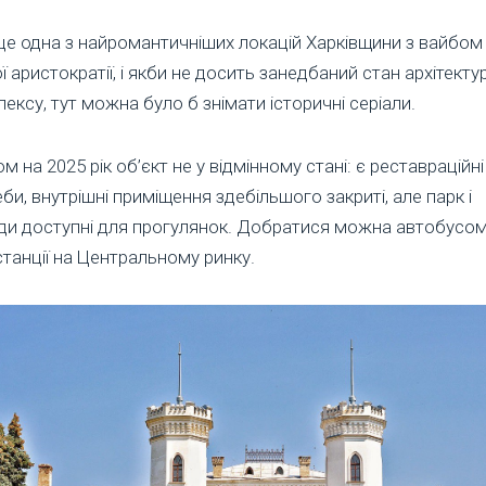
це одна з найромантичніших локацій Харківщини з вайбом
ї аристократії, і якби не досить занедбаний стан архітект
ексу, тут можна було б знімати історичні серіали.
м на 2025 рік об’єкт не у відмінному стані: є реставраційні
би, внутрішні приміщення здебільшого закриті, але парк і
ди доступні для прогулянок. Добратися можна автобусом
танції на Центральному ринку.