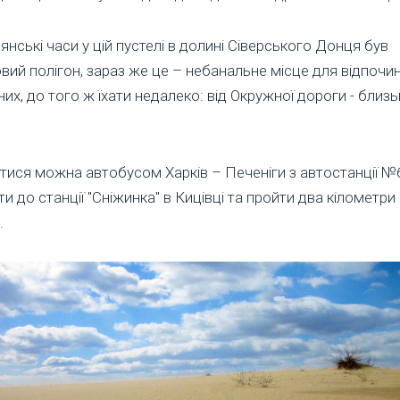
янські часи у цій пустелі в долині Сіверського Донця був
вий полігон, зараз же це – небанальне місце для відпочин
них, до того ж їхати недалеко: від Окружної дороги - близь
тися можна автобусом Харків – Печеніги з автостанції №
ти до станції "Сніжинка" в Кицівці та пройти два кілометри
.