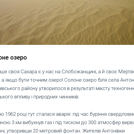
оне озеро
ше своя Сахара є у нас на Слобожанщині, а й своє Мертв
 а якщо бути точним озеро! Солоне озеро біля села Антон
івського району утворилося в результаті міксту техноген
кого впливу і природних чинників.
ю 1962 році тут сталася аварія: під час буріння свердлови
ною 3 км вибухнув газ і під тиском до 300 атмосфер вирв
ні, утворивши 20 метровий фонтан. Жителів Антонівки