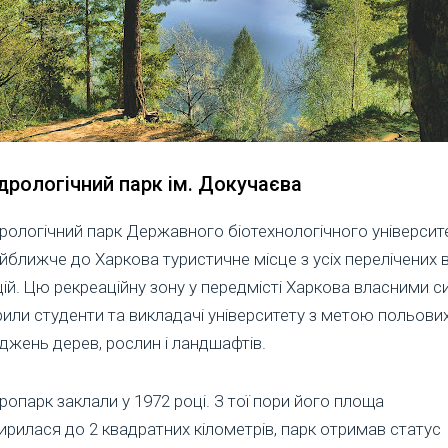
рологічний парк ім. Докучаєва
ологічний парк Державного біотехнологічного університ
йближче до Харкова туристичне місце з усіх перелічених
ій. Цю рекреаційну зону у передмісті Харкова власними 
или студенти та викладачі університету з метою польови
джень дерев, рослин і ландшафтів.
опарк заклали у 1972 році. З тої пори його площа
рилася до 2 квадратних кілометрів, парк отримав статус