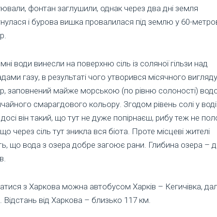
ювали, фонтан заглушили, однак через два дні земля
нулася і бурова вишка провалилася під землю у 60-метро
р.
мні води винесли на поверхню сіль із соляної гільзи над
дами газу, в результаті чого утворився місячного вигляд
ер, заповнений майже морською (по рівню солоності) во
чайного смарагдового кольору. Згодом рівень солі у воді
 досі він такий, що тут не дуже попірнаєш, рибу теж не по
що через сіль тут зникла вся біота. Проте місцеві жителі
ь, що вода з озера добре загоює рани. Глибина озера – д
в.
тися з Харкова можна автобусом Харків – Кегичівка, дал
. Відстань від Харкова – близько 117 км.