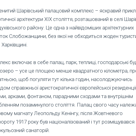
енитий Шарівський палацовий комплекс – яскравий прик
тичної архітектури ХІХ століття, розташований в селі Шарі
ухівського району. Це одна з найвідоміших архітектурних
яток Слобожанщини, без якої не обходиться жоден турист
о Харківщині.
екс включає в себе палац, парк, теплиці, господарські буд
і озеро – усе це площею менше квадратного кілометра, пр
тньою, щоб погуляти тут кілька годин, насолоджуючись
дом справжньої аристократичної європейської резиденції
ми, арками, фонтаном, парадними сходами та внутрішнім
бленням позаминулого століття. Палац свого часу належ
овому магнату Леопольду Кенінгу, після Жовтневого
ороту 1917 року був націоналізований і тут розміщувався
кульозний санаторій.