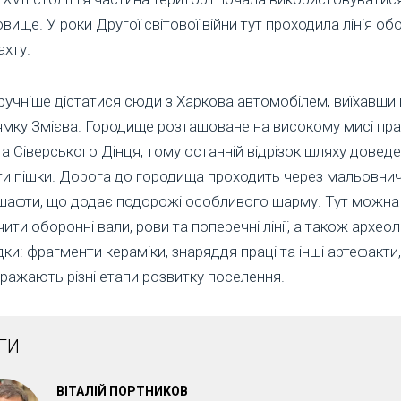
вище. У роки Другої світової війни тут проходила лінія об
ахту.
учніше дістатися сюди з Харкова автомобілем, виїхавши 
ямку Змієва. Городище розташоване на високому мисі пр
а Сіверського Дінця, тому останній відрізок шляху довед
и пішки. Дорога до городища проходить через мальовнич
шафти, що додає подорожі особливого шарму. Тут можна
ити оборонні вали, рови та поперечні лінії, а також археол
дки: фрагменти кераміки, знаряддя праці та інші артефакти
ражають різні етапи розвитку поселення.
ГИ
ВІТАЛІЙ ПОРТНИКОВ