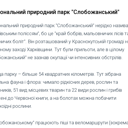
іональний природний парк "Слобожанський"
ональний природний парк "Слобожанський" нерідко назив
івським поліссям", бо це "край бобрів, мальовничих лісів т
ичих боліт". Він розташований у Краснокутській громаді н
чному заході Харківщини. Тут були прильоти, але в цілому
ожанський" не зазнав окупації чи інтенсивних обстрілів.
 парку – більше 54 квадратних кілометрів. Тут зібрана
льна фауна і флора: чимало рідкісних дерев, рослин та
ників, 51 вид місцевих тварин та 22 види рослин і грибів
ені до Червоної книги, а на болотах можна побачити
оїдні рослини.
лобожанському" працюють піші та веломаршрути (зокрем