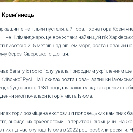
 Крем’янець
рківщині є не тільки пустеля, а й гора. І хоча гора Крем’ян
 – не Кіліманджаро, це все ж таки найвищий пік Харківсько
ті висотою 218 метрів над рівнем моря, розташований на
му березі Сіверського Донця.
має багату історію і слугувала природним укріпленням ще 
 Київської Русі. На її схилах розташовані залишки Ізюмсько
ці, збудованої в 1681 році для захисту від татарських набіг
дення якої почалася історія міста Ізюма.
илах гори розміщена експозиція половецьких кам’яних ба
ття, знайдених археологами на території Ізюмщини. На жа
з них під час окупації Ізюма в 2022 році розбили росіяни. 