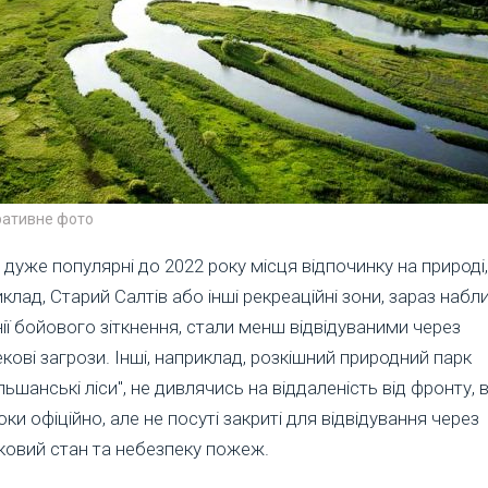
ративне фото
 дуже популярні до 2022 року місця відпочинку на природі,
клад, Старий Салтів або інші рекреаційні зони, зараз набл
нії бойового зіткнення, стали менш відвідуваними через
кові загрози. Інші, наприклад, розкішний природний парк
льшанські ліси", не дивлячись на віддаленість від фронту, 
оки офіційно, але не посуті закриті для відвідування через
ковий стан та небезпеку пожеж.