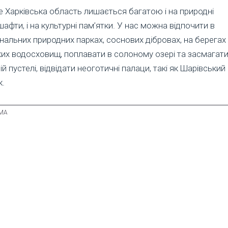
 Харківська область лишається багатою і на природні
афти, і на культурні пам’ятки. У нас можна відпочити в
нальних природних парках, соснових дібровах, на берегах
их водосховищ, поплавати в солоному озері та засмагати
ій пустелі, відвідати неоготичні палаци, такі як Шарівський
к.