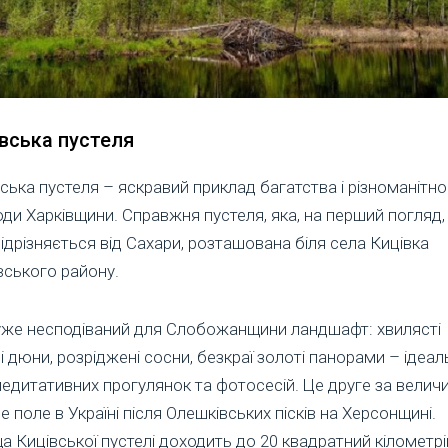
вська пустеля
ська пустеля – яскравий приклад багатства і різноманітно
ди Харківщини. Справжня пустеля, яка, на перший погляд
ідрізняється від Сахари, розташована біля села Кицівка
вського району.
уже несподіваний для Слобожанщини ландшафт: хвилясті
і дюни, розріджені сосни, безкраї золоті панорами – ідеа
едитативних прогулянок та фотосесій. Це друге за вели
е поле в Україні після Олешківських пісків на Херсонщині.
 Кицівської пустелі доходить до 20 квадратний кілометрі