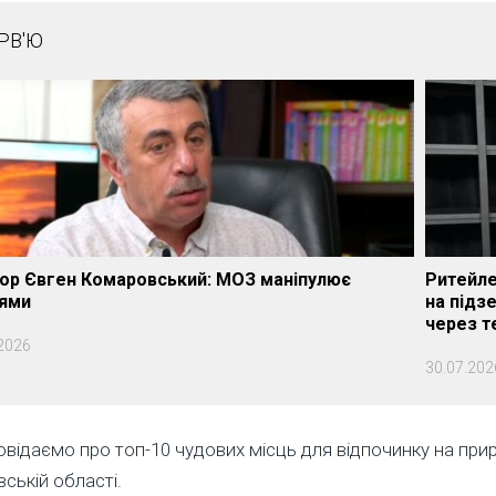
РВ'Ю
ор Євген Комаровський: МОЗ маніпулює
Ритейле
рями
на підз
через т
2026
30.07.202
відаємо про топ-10 чудових місць для відпочинку на прир
вській області.