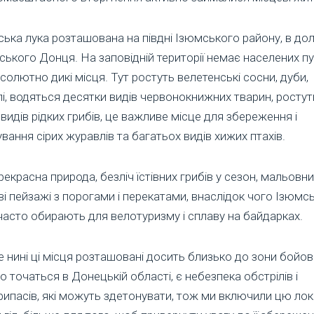
ька лука розташована на півдні Ізюмського району, в дол
ського Донця. На заповідній території немає населених пу
солютно дикі місця. Тут ростуть велетенські сосни, дуби,
і, водяться десятки видів червонокнижних тварин, ростут
 видів рідких грибів, це важливе місце для збереження і
ування сірих журавлів та багатьох видів хижих птахів.
рекрасна природа, безліч їстівних грибів у сезон, мальовни
ві пейзажі з порогами і перекатами, внаслідок чого Ізюмс
часто обирають для велотуризму і сплаву на байдарках.
 нині ці місця розташовані досить близько до зони бойов
що точаться в Донецькій області, є небезпека обстрілів і
ипасів, які можуть здетонувати, тож ми включили цю ло