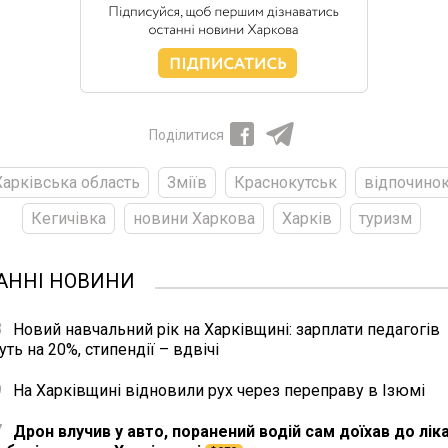
Поділитися
Харківська область
Зміїв
Краснокутськ
відпочино
Кегичівка
новини Харкова
Харків
туризм
АННІ НОВИНИ
8
Новий навчальний рік на Харківщині: зарплати педагогів
уть на 20%, стипендії – вдвічі
9
На Харківщині відновили рух через переправу в Ізюмі
7
Дрон влучив у авто, поранений водій сам доїхав до ліка