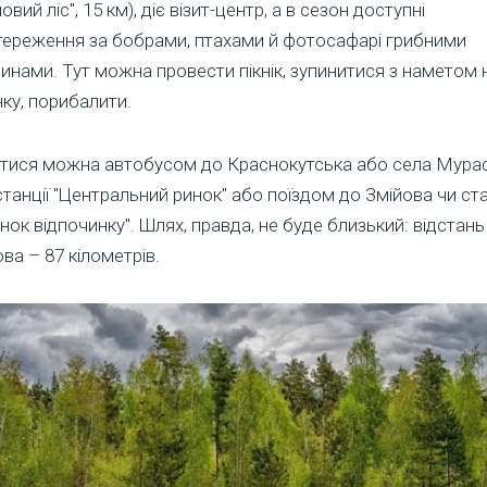
овий ліс", 15 км), діє візит-центр, а в сезон доступні
тереження за бобрами, птахами й фотосафарі грибними
инами. Тут можна провести пікнік, зупинитися з наметом 
ку, порибалити.
атися можна автобусом до Краснокутська або села Мура
танції "Центральний ринок" або поїздом до Змійова чи ста
нок відпочинку". Шлях, правда, не буде близький: відстань
ва – 87 кілометрів.