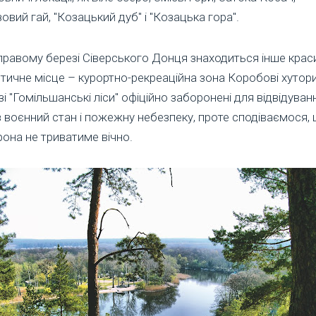
овий гай, "Козацький дуб" і "Козацька гора".
правому березі Сіверського Донця знаходиться інше крас
тичне місце – курортно-рекреаційна зона Коробові хутори
і "Гомільшанські ліси" офіційно заборонені для відвідуван
 воєнний стан і пожежну небезпеку, проте сподіваємося,
она не триватиме вічно.