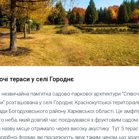
очі тераси у селі Городнє
незвичайна пам’ятка садово-паркової архітектури "Співоч
и" розташована у селі Городнє Краснокутської територіал
ди Богодухівського району Харківської області. Це амфіт
о неба, який довгий час поєднувався з фруктовим садом.
назву місце отримало через високу акустику. Тут 5 терас
одібної форми, які підсилюють звук таким чином, що здал