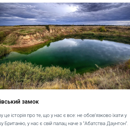
івський замок
ву це історія про те, що у нас є все: не обов’язково їхати у
у Британію, у нас є свій палац наче з "Абатства Даунтон".