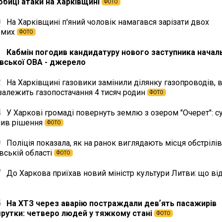
обиці атаки на Харківщині
ФОТО
0
На Харківщині п'яний чоловік намагався зарізати двох
омих
ФОТО
1
Кабмін погодив кандидатуру нового заступника начал
івської ОВА - джерело
2
На Харківщині газовики замінили ділянку газопроводів, в
залежить газопостачання 4 тисяч родин
ФОТО
4
У Харкові громаді повернуть землю з озером "Очерет": с
лив рішення
ФОТО
9
Поліція показала, як на ранок виглядають місця обстрілів
вській області
ФОТО
7
До Харкова приїхав новий міністр культури Литви: що ві
5
На ХТЗ через аварію постраждали девʼять пасажирів
рутки: четверо людей у тяжкому стані
ФОТО