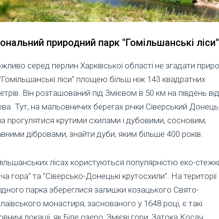
ональний природний парк "Гомільшанські ліси"
ливо серед перлин Харківської області не згадати прир
"Гомільшанські ліси" площею більш ніж 143 квадратних
етрів. Він розташований під Змієвом в 50 км на південь ві
ва. Тут, на мальовничих берегах річки Сіверський Донець
а прогулятися крутими схилами і дубовими, сосновим,
вними дібровами, знайти дуби, яким більше 400 років.
мільшанських лісах користуються популярністю еко-стежк
ча гора" та "Сіверсько-Донецькі крутосхили". На території
одного парка збереглися залишки козацького Свято-
аївського монастиря, заснованого у 1648 році, є такі
вничі локації, як Біле озеро, Змієві гори, Затока Косач,