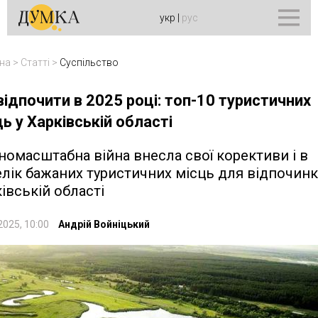
укр
|
рус
на
>
Статті
>
Суспільство
відпочити в 2025 році: топ-10 туристичних
ць у Харківській області
омасштабна війна внесла свої корективи і в
лік бажаних туристичних місць для відпочинк
івській області
2025, 10:00
Андрій Войніцький