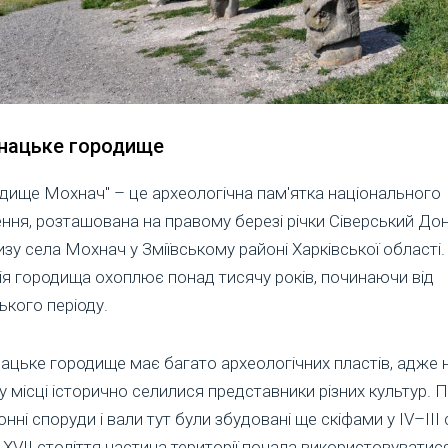
нацьке городище
дище Мохнач" – це археологічна пам'ятка національного
ння, розташована на правому березі річки Сіверський До
зу села Мохнач у Зміївському районі Харківської області.
ія городища охоплює понад тисячу років, починаючи від
ького періоду.
цьке городище має багато археологічних пластів, адже 
 місці історично селилися представники різних культур. 
нні споруди і вали тут були збудовані ще скіфами у IV–III 
У XVII століття частина території почала використовуватис