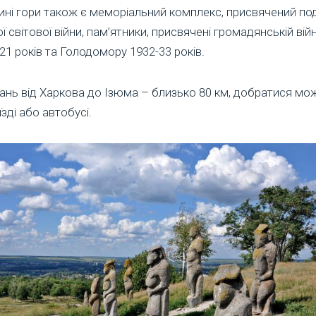
ні гори також є меморіальний комплекс, присвячений по
ї світової війни, пам’ятники, присвячені громадянській війн
21 років та Голодомору 1932-33 років.
ань від Харкова до Ізюма – близько 80 км, добратися мо
їзді або автобусі.