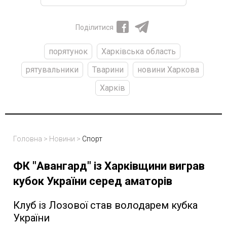
Поділитися
порятунок
Харківська область
рятувальники
Тварини
новини Харкова
Харків
Головна
>
Новини
>
Спорт
ФК "Авангард" із Харківщини виграв
кубок України серед аматорів
Клуб із Лозової став володарем кубка
України