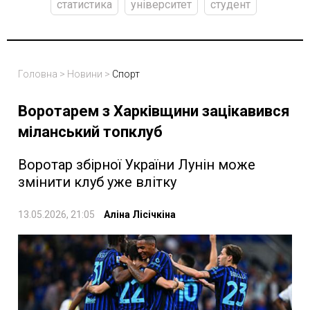
статистика
університет
студент
Головна
>
Новини
>
Спорт
Воротарем з Харківщини зацікавився
міланський топклуб
Воротар збірної України Лунін може
змінити клуб уже влітку
13.05.2026, 21:05
Аліна Лісічкіна