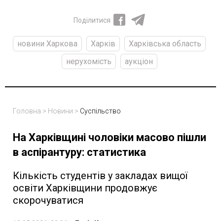
Поділитися
новини Харкова
Харків
Харківська область
нерухомість
аукціон
Головна
>
Новини
>
Суспільство
На Харківщині чоловіки масово пішли
в аспірантуру: статистика
Кількість студентів у закладах вищої
освіти Харківщини продовжує
скорочуватися