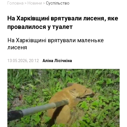
Головна
>
Новини
>
Суспільство
На Харківщині врятували лисеня, яке
провалилося у туалет
На Харківщині врятували маленьке
лисеня
13.05.2026, 20:12
Аліна Лісічкіна