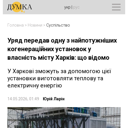
укр
|
рус
Головна
>
Новини
>
Суспільство
Уряд передав одну з найпотужніших
когенераційних установок у
власність місту Харків: що відомо
У Харкові зможуть за допомогою цієї
установки виготовляти теплову та
електричну енергію
14.05.2026, 01:49
Юрій Ларін