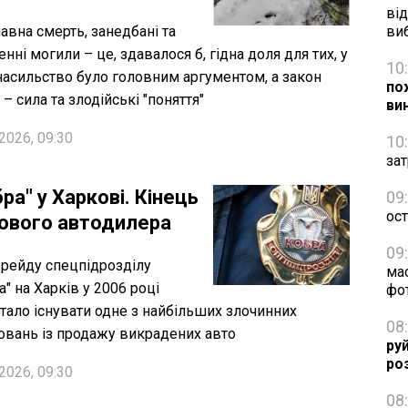
від
авна смерть, занедбані та
ви
енні могили – це, здавалося б, гідна доля для тих, у
10
насильство було головним аргументом, а закон
по
 – сила та злодійські "поняття"
ви
2026, 09:30
10
зат
ра" у Харкові. Кінець
09
ос
ьового автодилера
09
 рейду спецпідрозділу
ма
а" на Харків у 2006 році
фо
тало існувати одне з найбільших злочинних
08
овань із продажу викрадених авто
ру
ро
2026, 09:30
08