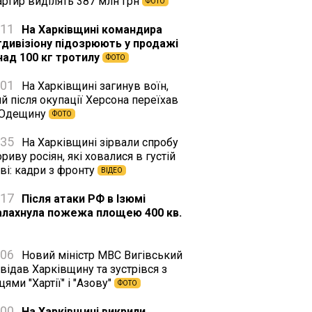
артир виділять 387 млн грн
ФОТО
:11
На Харківщині командира
тдивізіону підозрюють у продажі
над 100 кг тротилу
ФОТО
:01
На Харківщині загинув воїн,
й після окупації Херсона переїхав
 Одещину
ФОТО
:35
На Харківщині зірвали спробу
риву росіян, які ховалися в густій
ві: кадри з фронту
ВІДЕО
:17
Після атаки РФ в Ізюмі
алахнула пожежа площею 400 кв.
:06
Новий міністр МВС Вигівський
відав Харківщину та зустрівся з
цями "Хартії" і "Азову"
ФОТО
:00
На Харківщині викрили