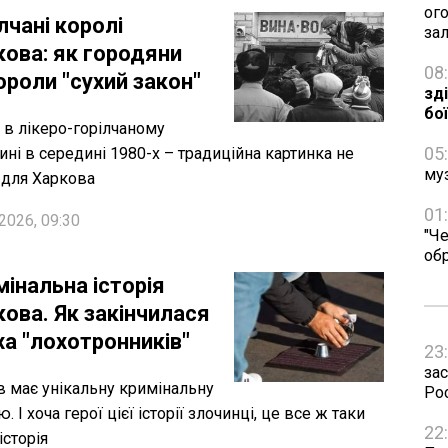
ог
лчані королі
за
кова: як городяни
08
ороли "сухий закон"
зд
бо
 в лікеро-горілчаному
05
ині в середині 1980-х – традиційна картинка не
му
для Харкова
01
2026, 09:30
"Че
об
інальна історія
кова. Як закінчилася
ха "лохотронників"
23
зас
в має унікальну кримінальну
Рос
ю. І хоча герої цієї історії злочинці, це все ж таки
22
історія