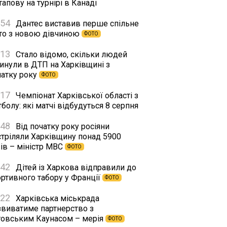
апову на турнірі в Канаді
:54
Дантес виставив перше спільне
то з новою дівчиною
ФОТО
:13
Стало відомо, скільки людей
гинули в ДТП на Харківщині з
чатку року
ФОТО
:17
Чемпіонат Харківської області з
болу: які матчі відбудуться 8 серпня
:48
Від початку року росіяни
стріляли Харківщину понад 5900
ів – міністр МВС
ФОТО
:42
Дітей із Харкова відправили до
ортивного табору у Франції
ФОТО
:22
Харківська міськрада
звиватиме партнерство з
товським Каунасом – мерія
ФОТО