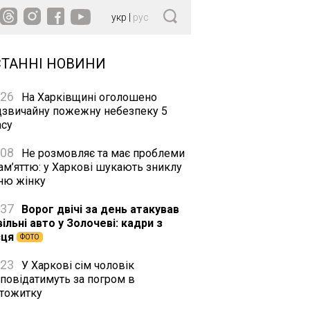
укр
|
рус
СТАННІ НОВИНИ
:26
На Харківщині оголошено
дзвичайну пожежну небезпеку 5
асу
:08
Не розмовляє та має проблеми
ам’яттю: у Харкові шукають зниклу
тню жінку
:37
Ворог двічі за день атакував
ільні авто у Золочеві: кадри з
сця
ФОТО
:23
У Харкові сім чоловік
дповідатимуть за погром в
ртожитку