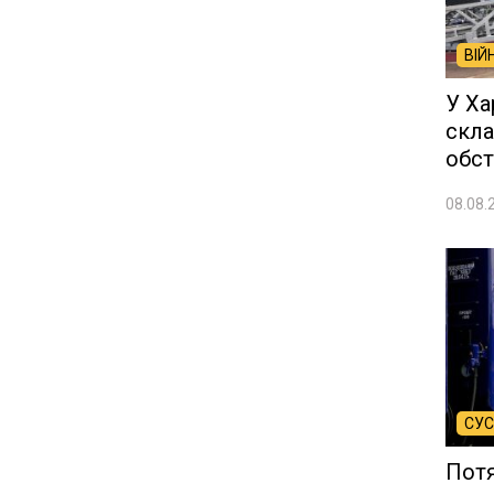
ВІЙ
У Ха
скла
обст
08.08.
СУС
Потя