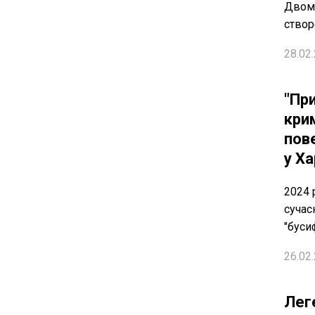
Двом 
створ
28.02.
"При
кри
пов
у Ха
2024 
сучас
"буси
26.02.
Лег