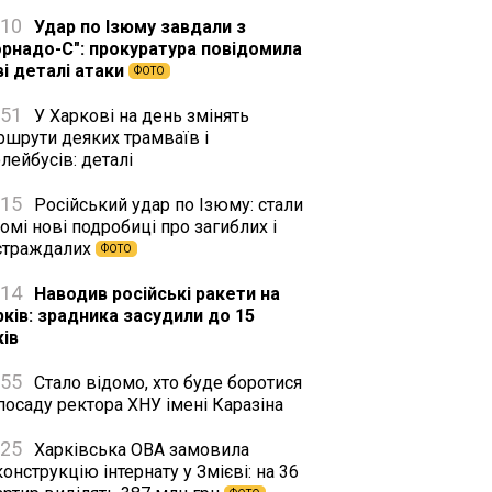
:10
Удар по Ізюму завдали з
орнадо-С": прокуратура повідомила
ві деталі атаки
ФОТО
:51
У Харкові на день змінять
ршрути деяких трамваїв і
лейбусів: деталі
:15
Російський удар по Ізюму: стали
омі нові подробиці про загиблих і
страждалих
ФОТО
:14
Наводив російські ракети на
рків: зрадника засудили до 15
ків
:55
Стало відомо, хто буде боротися
посаду ректора ХНУ імені Каразіна
:25
Харківська ОВА замовила
онструкцію інтернату у Змієві: на 36