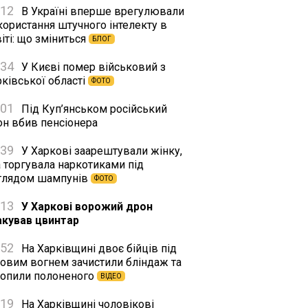
:12
В Україні вперше врегулювали
користання штучного інтелекту в
іті: що зміниться
БЛОГ
:34
У Києві помер військовий з
ківської області
ФОТО
:01
Під Куп’янськом російський
он вбив пенсіонера
:39
У Харкові заарештували жінку,
а торгувала наркотиками під
глядом шампунів
ФОТО
:13
У Харкові ворожий дрон
акував цвинтар
:52
На Харківщині двоє бійців під
ковим вогнем зачистили бліндаж та
хопили полоненого
ВІДЕО
:19
На Харківщині чоловікові