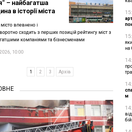
кв
я" – найбагатша
на в історії міста
15
ар
по
місто впевнено і
воротно сходить з перших позицій рейтингу міст з
15
гатшими компаніями та бізнесменами
яки
на
2026, 10:00
14
про
1
2
3
Архів
тра
14
ОВНЕ
сп
м
14
від
бій
14