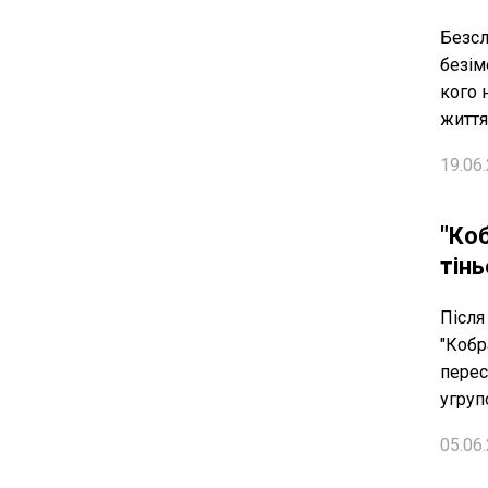
Безсл
безім
кого 
життя
19.06.
"Коб
тін
Після
"Кобр
перес
угруп
05.06.