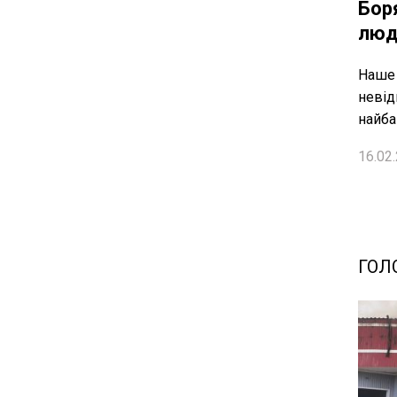
Бор
люди
Наше 
невід
найба
16.02.
ГОЛ