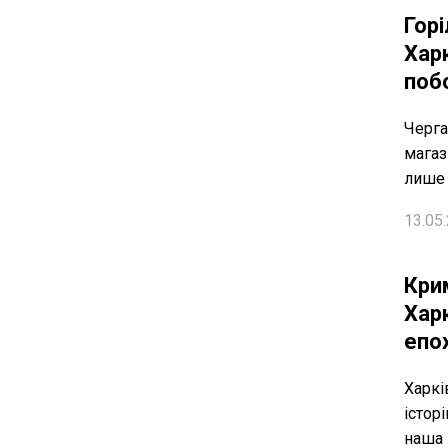
Горі
Хар
поб
Черга
магаз
лише 
13.05.
Крим
Хар
епо
Харкі
історі
наша 