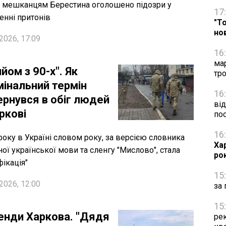
мешканцям Берестина оголошено підозри у
17
енні притонів
"Т
но
2026, 17:09
16
ма
йом з 90-х". Як
тро
мінальний термін
16
ернувся в обіг людей
від
ркові
по
16
року в Україні словом року, за версією словника
Ха
ної української мови та сленгу "Мислово", стала
ро
фікація"
15
2026, 12:00
за 
15
енди Харкова. "Дядя
рек