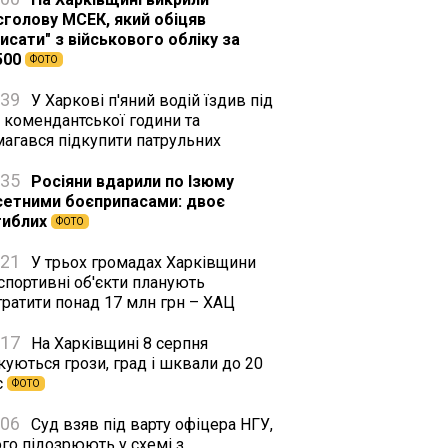
сголову МСЕК, який обіцяв
исати" з військового обліку за
500
ФОТО
:39
У Харкові п'яний водій їздив під
 комендантської години та
магався підкупити патрульних
:35
Росіяни вдарили по Ізюму
сетними боєприпасами: двоє
гиблих
ФОТО
:21
У трьох громадах Харківщини
спортивні об'єкти планують
тратити понад 17 млн грн – ХАЦ
:17
На Харківщині 8 серпня
куються грози, град і шквали до 20
с
ФОТО
:06
Суд взяв під варту офіцера НГУ,
го підозрюють у схемі з