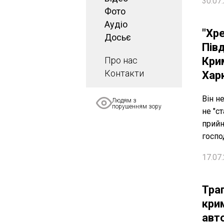
30.07.
Фото
Аудіо
"Хр
Досьє
Пів
Про нас
Крим
Контакти
Хар
Він не
Людям з
порушенням зору
не "с
прийн
госпо
17.07.
Траг
кри
авт