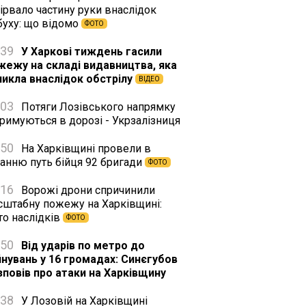
ірвало частину руки внаслідок
буху: що відомо
ФОТО
:39
У Харкові тиждень гасили
жежу на складі видавництва, яка
никла внаслідок обстрілу
ВІДЕО
:03
Потяги Лозівського напрямку
римуються в дорозі - Укрзалізниця
:50
На Харківщині провели в
танню путь бійця 92 бригади
ФОТО
:16
Ворожі дрони спричинили
сштабну пожежу на Харківщині:
то наслідків
ФОТО
:50
Від ударів по метро до
йнувань у 16 громадах: Синєгубов
зповів про атаки на Харківщину
:38
У Лозовій на Харківщині