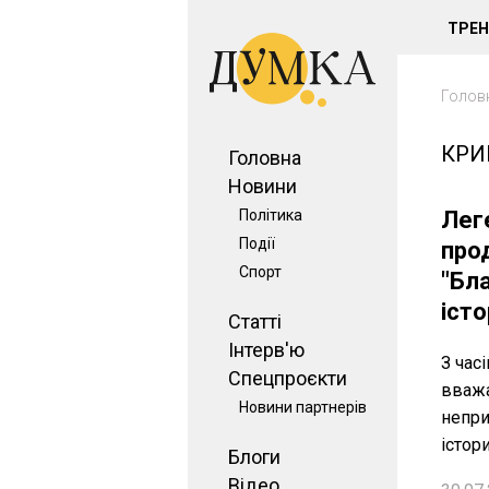
ТРЕ
Голов
КРИ
Головна
Новини
Політика
Лег
Події
прод
Спорт
"Бл
істо
Статті
Інтерв'ю
З час
Спецпроєкти
вважа
Новини партнерів
непри
істор
Блоги
Відео