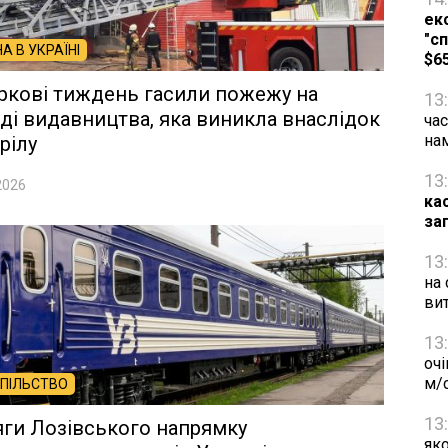
ек
"сп
НА В УКРАЇНІ
$6
ркові тиждень гасили пожежу на
13
ді видавництва, яка виникла внаслідок
час
на
рілу
13
2026
ка
за
13
на 
ви
13
очі
м/
ПІЛЬСТВО
13
ги Лозівського напрямку
яко