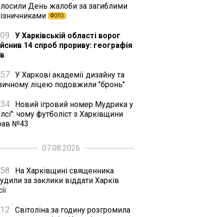
олосили День жалоби за загиблими
лізничниками
ФОТО
:09
У Харківській області ворог
ійснив 14 спроб прориву: географія
їв
:57
У Харкові академії дизайну та
зичному ліцею подовжили "бронь"
:34
Новий ігровий номер Мудрика у
лсі": чому футболіст з Харківщини
рав №43
07.08.2026
:58
На Харківщині священника
удили за заклики віддати Харків
ії
:12
Світоліна за годину розгромила