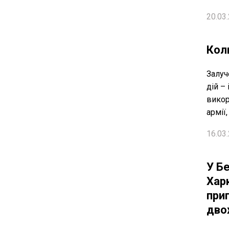
20.03.
Кол
Залуч
дій –
викор
армії
16.03.
У Бе
Хар
при
дво