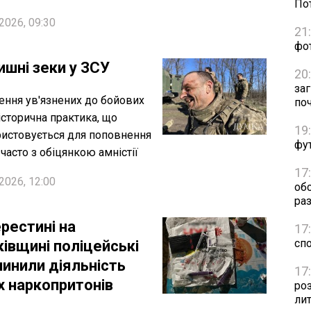
Пот
2026, 09:30
21
фо
ишні зеки у ЗСУ
20
за
ення ув'язнених до бойових
по
 історична практика, що
19
истовується для поповнення
фут
, часто з обіцянкою амністії
17
2026, 12:00
об
раз
рестині на
17
сп
ківщині поліцейські
пинили діяльність
17
х наркопритонів
ро
ли