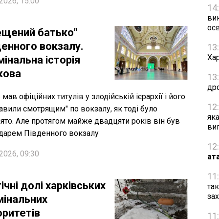
2026, 15:00
14
ви
осв
ещений батько"
денного вокзалу.
13
Хар
інальна історія
кова
13
др
 мав офіційних титулів у злодійській ієрархії і його
12
тавили смотрящим" по вокзалу, як тоді було
як
ято. Але протягом майже двадцяти років він був
ви
дарем Південного вокзалу
12
2026, 09:30
ат
11
ічні долі харківських
та
за
мінальних
оритетів
11