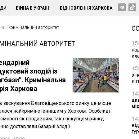
НДИ
ВІЙНА В УКРАЇНІ
ВІДНОВЛЕННЯ ХАРКОВА
на
>
кримінальний авторитет
О
МІНАЛЬНИЙ АВТОРИТЕТ
15
на
кл
ендарний
15
уктовий злодій із
з п
агбази". Кримінальна
лі
рія Харкова
14
цив
ів заснування Благовіщенського ринку це місце
мі
лося найкриміногеннішим у Харкові. Особливі
14
ємності як продавцям, так і покупцям ринку,
ві
ично доставляли базарні злодії
гу