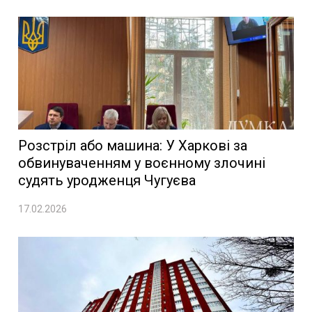
Розстріл або машина: У Харкові за
обвинуваченням у воєнному злочині
судять уродженця Чугуєва
17.02.2026