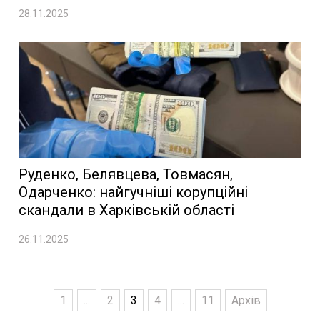
28.11.2025
Руденко, Белявцева, Товмасян,
Одарченко: найгучніші корупційні
скандали в Харківській області
26.11.2025
1
...
2
3
4
...
11
Архів