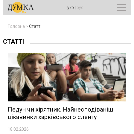
укр
|
рус
Головна
>
Статті
СТАТТІ
Педун чи хірятник. Найнесподіваніші
цікавинки харківського сленгу
18.02.2026