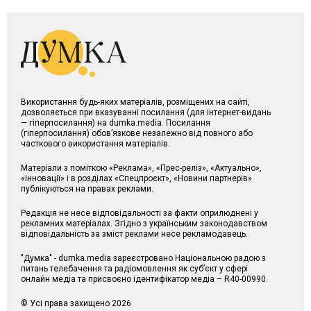
Використання будь-яких матеріалів, розміщених на сайті,
дозволяється при вказуванні посилання (для інтернет-видань
— гіперпосилання) на dumka.media. Посилання
(гіперпосилання) обов’язкове незалежно від повного або
часткового використання матеріалів.
Матеріали з поміткою «Реклама», «Прес-реліз», «Актуально»,
«Інновації» і в розділах «Спецпроєкт», «Новини партнерів»
публікуються на правах реклами.
Редакція не несе відповідальності за факти оприлюднені у
рекламних матеріалах. Згідно з українським законодавством
відповідальність за зміст реклами несе рекламодавець.
"Думка" - dumka.media зареєстровано Національною радою з
питань телебачення та радіомовлення як суб’єкт у сфері
онлайн медіа та присвоєно ідентифікатор медіа – R40-00990.
© Усі права захищено 2026